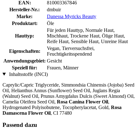
EAN:
810003367846
Hersteller-Nr.:
dmbuir
Marke:
Danessa Myricks Beauty
Produktart:
Öle
Für jeden Hauttyp, Normale Haut,
Hauttyp:
Mischhaut, Trockene Haut, Ölige Haut,
Reife Haut, Sensible Haut, Unreine Haut
Vegan, Tierversuchsfrei,
Eigenschaften:
Feuchtigkeitsspendend
Anwendungsgebiet:
Gesicht
Speziell für:
Frauen, Männer
Inhaltsstoffe (INCI)
Caprylic/Capric Triglyceride, Simmondsia Chinensis (Jojoba) Seed
Oil, Helianthus Annus (Sunflower) Seed Oil, Juglans Regia
(Walnut) Seed Oil, Prunus Amygdalus Dulcis (Sweet Almond) Oil,
Camelia Oleifera Seed Oil,
Rosa Canina Flower Oil
,
Hydrogenated Polyisobutene, Tocopherylacetat, Gold,
Rosa
Damascena Flower Oil
, CI 77480
Passend dazu