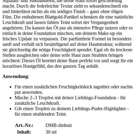
Squalan- und Süßmandelöl, die deine Haut sofort geschmeidig
macht. Durch die federleichte Textur zieht es sekundenschnell ein
und hinterlässt nichts als ein seidiges Finish – ganz ohne öligen
Film. Die enthaltenen Blattgold-Partikel schenken dir eine natürliche
Leuchtkraft und lassen fahlen Teint sofort der Vergangenheit
angehören. Du kannst das Öl pur als intensive Pflege nutzen oder es
einfach in deine Foundation mischen, um deinem Make-up ein
frisches Update zu verpassen. Die parfümfreie Formel ist besonders
sanft und verhält sich besänftigend auf deine Hautstruktur, während
sie gleichzeitig die nötige Feuchtigkeit spendet. Egal ob du trockene
Stellen ausgleichen oder deine reife Haut zum Strahlen bringen
möchtest: Dieses Öl bereitet deine Base perfekt vor und sorgt für ein
luxuriöses Hautgefühl, das den ganzen Tag anhält.
Anwendung
:
Für einen zusätzlichen Feuchtigkeitskick tagsüber oder nachts
pur anwenden.
Mische 2–3 Tropfen mit deiner Lieblings-Foundation - für
zusätzliche Leuchtkraft.
Gib einen Tropfen zu deinem Lieblings-Puder-Highlighter -
für einen strahlenden Teint.
Art.-Nr.:
DMB-dmbuir
Inhalt:
30 ml