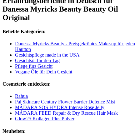
Erfahrungsberichte in Deutsch für
Danessa Myricks Beauty Beauty Oil
Original
Beliebte Kategorien:
Danessa Myricks Beauty - Preisgekröntes Make-up für jeden
Hautton
Gesichtspflege made in the USA
Gesichtsöl für den Tag
Pflege fürs Gesicht
Vegane Öle für Dein Gesicht
Cosmeterie entdecken:
Rahua
Pai Skincare Century Flower Barrier Defence Mist
MÁDARA SOS HYDRA Intense Rose Jelly
MÁDARA FEED Repair & Dry Rescue Hair Mask
Glow25 Kollagen Plus Pulver
Neuheiten: