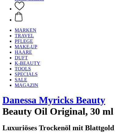
MARKEN
TRAVEL
PFLEGE
MAKE-UP
HAARE
DUFT
K-BEAUTY
TOOLS
SPECIALS
SALE
MAGAZIN
Danessa Myricks Beauty
Beauty Oil Original, 30 ml
Luxuriöses Trockenöl mit Blattgold