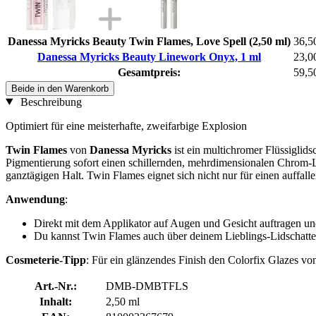
Danessa Myricks Beauty Twin Flames, Love Spell (2,50 ml)
36,5
Danessa Myricks Beauty Linework Onyx, 1 ml
23,0
Gesamtpreis:
59,5
Beide in den Warenkorb
Beschreibung
Optimiert für eine meisterhafte, zweifarbige Explosion
Twin Flames
von
Danessa Myricks
ist ein multichromer Flüssigli
Pigmentierung sofort einen schillernden, mehrdimensionalen Chrom-Loo
ganztägigen Halt. Twin Flames eignet sich nicht nur für einen auff
Anwendung
:
Direkt mit dem Applikator auf Augen und Gesicht auftragen und
Du kannst Twin Flames auch über deinem Lieblings-Lidschatte
Cosmeterie-Tipp
: Für ein glänzendes Finish den Colorfix Glazes v
Art.-Nr.:
DMB-DMBTFLS
Inhalt:
2,50 ml