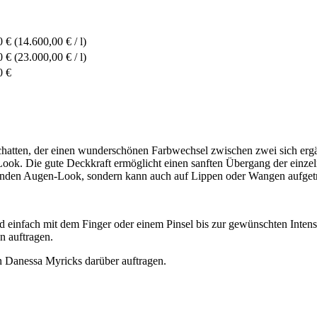
0 €
(14.600,00 € / l)
0 €
(23.000,00 € / l)
0 €
dschatten, der einen wunderschönen Farbwechsel zwischen zwei sich erg
k. Die gute Deckkraft ermöglicht einen sanften Übergang der einzelnen
allenden Augen-Look, sondern kann auch auf Lippen oder Wangen aufge
 einfach mit dem Finger oder einem Pinsel bis zur gewünschten Intensi
n auftragen.
on Danessa Myricks darüber auftragen.