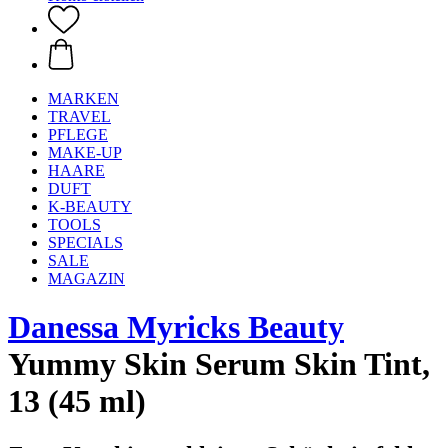
MARKEN
TRAVEL
PFLEGE
MAKE-UP
HAARE
DUFT
K-BEAUTY
TOOLS
SPECIALS
SALE
MAGAZIN
Danessa Myricks Beauty
Yummy Skin Serum Skin Tint,
13 (45 ml)