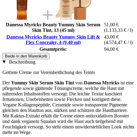
Danessa Myricks Beauty Yummy Skin Serum
51,00 €
Skin Tint, 13 (45 ml)
(1.133,33 € / l)
Danessa Myricks Beauty Yummy Skin Lift &
43,00 €
Flex Concealer, 4 (9,40 ml)
(4.574,47 € / l)
Gesamtpreis:
94,00 €
Beide in den Warenkorb
Beschreibung
Getönte Creme zur Vereinheitlichung des Teints
Der
Yummy Skin Serum Skin Tint
von
Danessa Myricks
ist eine
pflegende sowie glättende Tönungscreme, welche die Haut mit
nährenden Inhaltsstoffen versorgt. Die leichte Textur kaschiert
Irritationen, Unebenheiten sowie Flecken und korrigiert diese.
Vegane Kollagenpeptide, Ceramide sowie transparente Pigmente
gleichen den Hautton aus, stärken und schützen die Hautbarriere.
Mit Kaktus-Extrakt erhält die Creme einen antioxidativen Booster
und dank veganem Squalan wird die Haut auch tiefgehend mit
Feuchtigkeit versorgt. So steht einem unwiderstehlichen Look nichts
mehr im Wege.