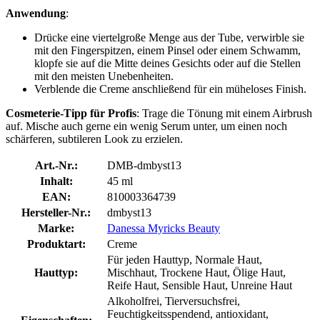
Anwendung
:
Drücke eine viertelgroße Menge aus der Tube, verwirble sie
mit den Fingerspitzen, einem Pinsel oder einem Schwamm,
klopfe sie auf die Mitte deines Gesichts oder auf die Stellen
mit den meisten Unebenheiten.
Verblende die Creme anschließend für ein müheloses Finish.
Cosmeterie-Tipp für Profis
: Trage die Tönung mit einem Airbrush
auf. Mische auch gerne ein wenig Serum unter, um einen noch
schärferen, subtileren Look zu erzielen.
Art.-Nr.:
DMB-dmbyst13
Inhalt:
45 ml
EAN:
810003364739
Hersteller-Nr.:
dmbyst13
Marke:
Danessa Myricks Beauty
Produktart:
Creme
Für jeden Hauttyp, Normale Haut,
Hauttyp:
Mischhaut, Trockene Haut, Ölige Haut,
Reife Haut, Sensible Haut, Unreine Haut
Alkoholfrei, Tierversuchsfrei,
Feuchtigkeitsspendend, antioxidant,