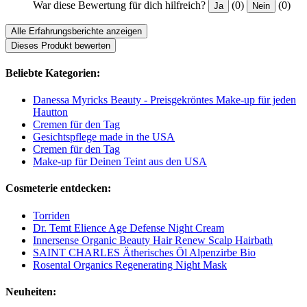
War diese Bewertung für dich hilfreich?
(0)
(0)
Ja
Nein
Alle Erfahrungsberichte anzeigen
Dieses Produkt bewerten
Beliebte Kategorien:
Danessa Myricks Beauty - Preisgekröntes Make-up für jeden
Hautton
Cremen für den Tag
Gesichtspflege made in the USA
Cremen für den Tag
Make-up für Deinen Teint aus den USA
Cosmeterie entdecken:
Torriden
Dr. Temt Elience Age Defense Night Cream
Innersense Organic Beauty Hair Renew Scalp Hairbath
SAINT CHARLES Ätherisches Öl Alpenzirbe Bio
Rosental Organics Regenerating Night Mask
Neuheiten: