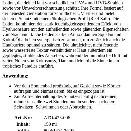
Lotion, die deine Haut vor schädlichen UVA- und UVB-Strahlen
sowie vor Umweltverschmutzung schützt. Ihre Formel basiert auf
der neuesten Generation fortschrittlicher UV-Filter und bietet
sicheren Schutz mit einem ökologischen Profil (Reef Safe). Die
Lotion kombiniert den stark feuchtigkeitsspendenden Effekt von
Hyaluronsäure mit den aufhellenden sowie glättenden Eigenschaften
von Niacinamid. Die beiden starken Antioxidantien Squalan und
Kukui-Öl arbeiten synergetisch zusammen, um zusätzlich auch die
Hautbarriere optimal zu stärken. Die ultraleichte, nicht fettende
sowie wasserfeste Textur verleiht deiner Haut außerdem ein
gepflegtes, strahlendes Aussehen, während der himmlische Duft mit
zarten Noten von Kokosnuss, Tiare und Monoi die Sinne in ein
tropisches Paradies entführt.
Anwendung
:
Vor dem Sonnenbad großzügig auf Gesicht sowie Körper
auftragen und einmassieren, bis es eingezogen ist.
Zur Aufrechterhaltung des Schutzes häufig nachcremen,
mindestens alle zwei Stunden und besonders nach dem
Schwitzen, Schwimmen oder Abtrocknen.
Art.-Nr.:
ATO-425-006
Inhalt:
150 ml
EAN:
8056147476507