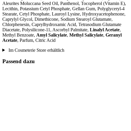
Aleurites Moluccana Seed Oil, Panthenol, Tocopherol (Vitamin E),
Lecithin, Potassium Cetyl Phosphate, Gellan Gum, Polyglyceryl-4
Stearate, Cetyl Phosphate, Lauroyl Lysine, Hydroxyacetophenone,
Caprylyl Glycol, Dimethicone, Sodium Stearoyl Glutamate,
Chlorphenesin, Caprylhydroxamic Acid, Tetrasodium Glutamate
Diacetate, Polysilicone-11, Ascorbyl Palmitate,
Linalyl Acetate
,
Methyl Benzoate,
Amyl Salicylate
,
Methyl Salicylate
,
Geranyl
Acetate
, Parfum, Citric Acid
Im Cosmeterie Store erhältlich
Passend dazu