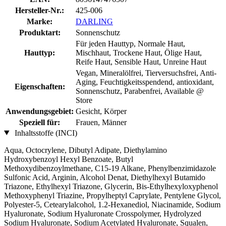
Hersteller-Nr.:
425-006
Marke:
DARLING
Produktart:
Sonnenschutz
Für jeden Hauttyp, Normale Haut,
Hauttyp:
Mischhaut, Trockene Haut, Ölige Haut,
Reife Haut, Sensible Haut, Unreine Haut
Vegan, Mineralölfrei, Tierversuchsfrei, Anti-
Aging, Feuchtigkeitsspendend, antioxidant,
Eigenschaften:
Sonnenschutz, Parabenfrei, Available @
Store
Anwendungsgebiet:
Gesicht, Körper
Speziell für:
Frauen, Männer
Inhaltsstoffe (INCI)
Aqua, Octocrylene, Dibutyl Adipate, Diethylamino
Hydroxybenzoyl Hexyl Benzoate, Butyl
Methoxydibenzoylmethane, C15-19 Alkane, Phenylbenzimidazole
Sulfonic Acid, Arginin, Alcohol Denat, Diethylhexyl Butamido
Triazone, Ethylhexyl Triazone, Glycerin, Bis-Ethylhexyloxyphenol
Methoxyphenyl Triazine, Propylheptyl Caprylate, Pentylene Glycol,
Polyester-5, Cetearylalcohol, 1.2-Hexanediol, Niacinamide, Sodium
Hyaluronate, Sodium Hyaluronate Crosspolymer, Hydrolyzed
Sodium Hyaluronate, Sodium Acetylated Hyaluronate, Squalen,