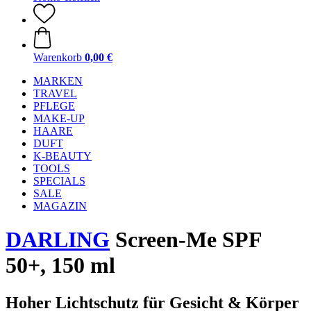
Warenkorb
0,00 €
MARKEN
TRAVEL
PFLEGE
MAKE-UP
HAARE
DUFT
K-BEAUTY
TOOLS
SPECIALS
SALE
MAGAZIN
DARLING
Screen-Me SPF
50+, 150 ml
Hoher Lichtschutz für Gesicht & Körper