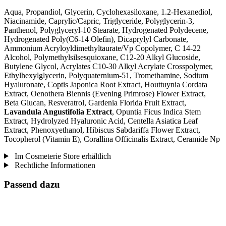
Aqua, Propandiol, Glycerin, Cyclohexasiloxane, 1.2-Hexanediol,
Niacinamide, Caprylic/Capric, Triglyceride, Polyglycerin-3,
Panthenol, Polyglyceryl-10 Stearate, Hydrogenated Polydecene,
Hydrogenated Poly(C6-14 Olefin), Dicaprylyl Carbonate,
Ammonium Acryloyldimethyltaurate/Vp Copolymer, C 14-22
Alcohol, Polymethylsilsesquioxane, C12-20 Alkyl Glucoside,
Butylene Glycol, Acrylates C10-30 Alkyl Acrylate Crosspolymer,
Ethylhexylglycerin, Polyquaternium-51, Tromethamine, Sodium
Hyaluronate, Coptis Japonica Root Extract, Houttuynia Cordata
Extract, Oenothera Biennis (Evening Primrose) Flower Extract,
Beta Glucan, Resveratrol, Gardenia Florida Fruit Extract,
Lavandula Angustifolia Extract
, Opuntia Ficus Indica Stem
Extract, Hydrolyzed Hyaluronic Acid, Centella Asiatica Leaf
Extract, Phenoxyethanol, Hibiscus Sabdariffa Flower Extract,
Tocopherol (Vitamin E), Corallina Officinalis Extract, Ceramide Np
Im Cosmeterie Store erhältlich
Rechtliche Informationen
Passend dazu