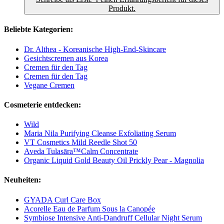
Produkt.
Beliebte Kategorien:
Dr. Althea - Koreanische High-End-Skincare
Gesichtscremen aus Korea
Cremen für den Tag
Cremen für den Tag
Vegane Cremen
Cosmeterie entdecken:
Wild
Maria Nila Purifying Cleanse Exfoliating Serum
VT Cosmetics Mild Reedle Shot 50
Aveda Tulasāra™Calm Concentrate
Organic Liquid Gold Beauty Oil Prickly Pear - Magnolia
Neuheiten:
GYADA Curl Care Box
Acorelle Eau de Parfum Sous la Canopée
Symbiose Intensive Anti-Dandruff Cellular Night Serum