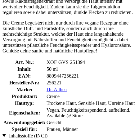
sowie Kaktusfeigenextrakt und versorgt die Haut intensiv mit
wertvoller Feuchtigkeit. Zudem kann sie die Talgproduktion
regulieren sowie dabei unterstützen, dunkle Flecken zu reduzieren.
Die Creme begeistert nicht nur durch ihre vegane Rezeptur ohne
künstliche Duft- und Farbstoffe, sondern auch durch ihre
mehrschichtige Struktur, welche der Haut eine langanhaltende
Versorgung mit Nährstoffen und Feuchtigkeit ermöglicht - dabei
unterstützen pflanzliche Feuchtigkeitsspender und Hyaluronsäure.
Genieße deine sanfte und natürliche Hautpflege!
Art.-Nr.:
XOF-GVS-251394
Inhalt:
50 ml
EAN:
8809447256221
Hersteller-Nr.:
256221
Marke:
Dr. Althea
Produktart:
Creme
Hauttyp:
Trockene Haut, Sensible Haut, Unreine Haut
Vegan, Feuchtigkeitsspendend, aufhellend,
Eigenschaften:
Available @ Store
Anwendungsgebiet:
Gesicht
Speziell für:
Frauen, Männer
Inhaltsstoffe (INCI)