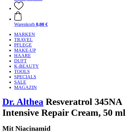
Warenkorb
0,00 €
MARKEN
TRAVEL
PFLEGE
MAKE-UP
HAARE
DUFT
K-BEAUTY
TOOLS
SPECIALS
SALE
MAGAZIN
Dr. Althea
Resveratrol 345NA
Intensive Repair Cream, 50 ml
Mit Niacinamid