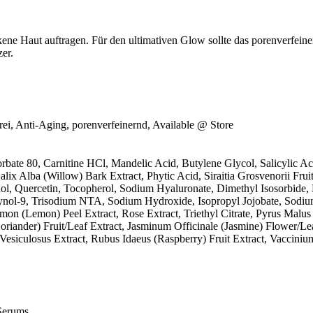
ckene Haut auftragen. Für den ultimativen Glow sollte das porenverfe
er.
frei, Anti-Aging, porenverfeinernd, Available @ Store
bate 80, Carnitine HCl, Mandelic Acid, Butylene Glycol, Salicylic Aci
alix Alba (Willow) Bark Extract, Phytic Acid, Siraitia Grosvenorii Frui
ol, Quercetin, Tocopherol, Sodium Hyaluronate, Dimethyl Isosorbide, P
ynol-9, Trisodium NTA, Sodium Hydroxide, Isopropyl Jojobate, Sodium
mon (Lemon) Peel Extract, Rose Extract, Triethyl Citrate, Pyrus Malus
oriander) Fruit/Leaf Extract, Jasminum Officinale (Jasmine) Flower/Le
siculosus Extract, Rubus Idaeus (Raspberry) Fruit Extract, Vaccinium 
Serums