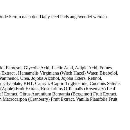
inernde Serum nach den Daily Peel Pads angewendet werden.
d, Farnesol, Glycolic Acid, Lactic Acid, Adipic Acid, Fomes
t Extract , Hamamelis Virginiana (Witch Hazel) Water, Bisabolol,
anthenol, Urea, Jojoba Alcohol, Jojoba Esters, Retinol,
 Glycolate, BHT, Caprylic/Capric Triglyceride, Cucumis Sativus
 (Apple) Fruit Extract, Rosmarinus Officinalis (Rosemary) Leaf
af Extract, Citrus Aurantium Bergamia (Bergamot) Fruit Extract,
Macrocarpon (Cranberry) Fruit Extract, Vanilla Planifolia Fruit