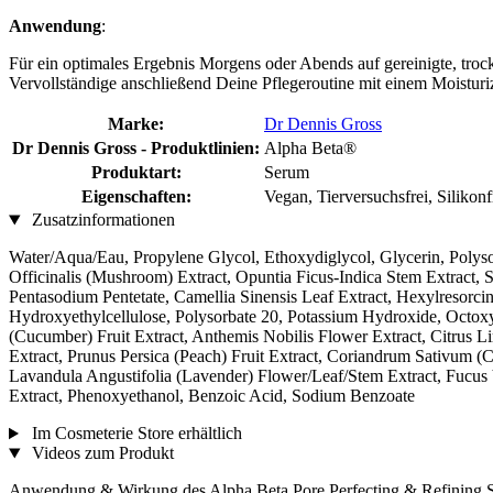
Anwendung
:
Für ein optimales Ergebnis Morgens oder Abends auf gereinigte, tro
Vervollständige anschließend Deine Pflegeroutine mit einem Moisturiz
Marke:
Dr Dennis Gross
Dr Dennis Gross - Produktlinien:
Alpha Beta®
Produktart:
Serum
Eigenschaften:
Vegan, Tierversuchsfrei, Silikon
Zusatzinformationen
Water/Aqua/Eau, Propylene Glycol, Ethoxydiglycol, Glycerin, Polysor
Officinalis (Mushroom) Extract, Opuntia Ficus-Indica Stem Extract, S
Pentasodium Pentetate, Camellia Sinensis Leaf Extract, Hexylresorcin
Hydroxyethylcellulose, Polysorbate 20, Potassium Hydroxide, Octox
(Cucumber) Fruit Extract, Anthemis Nobilis Flower Extract, Citrus Li
Extract, Prunus Persica (Peach) Fruit Extract, Coriandrum Sativum (C
Lavandula Angustifolia (Lavender) Flower/Leaf/Stem Extract, Fucus Ve
Extract, Phenoxyethanol, Benzoic Acid, Sodium Benzoate
Im Cosmeterie Store erhältlich
Videos zum Produkt
Anwendung & Wirkung des Alpha Beta Pore Perfecting & Refining 