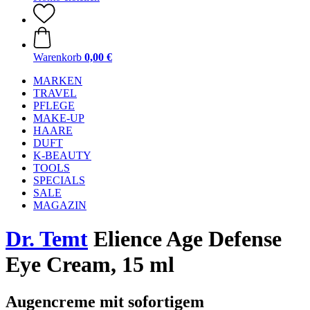
Warenkorb
0,00 €
MARKEN
TRAVEL
PFLEGE
MAKE-UP
HAARE
DUFT
K-BEAUTY
TOOLS
SPECIALS
SALE
MAGAZIN
Dr. Temt
Elience Age Defense
Eye Cream, 15 ml
Augencreme mit sofortigem