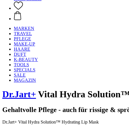
MARKEN
TRAVEL
PFLEGE
MAKE-UP
HAARE
DUFT
K-BEAUTY
TOOLS
SPECIALS
SALE
MAGAZIN
Dr.Jart+
Vital Hydra Solution™
Gehaltvolle Pflege - auch für rissige & spr
Dr.Jart+ Vital Hydra Solution™ Hydrating Lip Mask