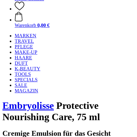
Warenkorb
0,00 €
MARKEN
TRAVEL
PFLEGE
MAKE-UP
HAARE
DUFT
K-BEAUTY
TOOLS
SPECIALS
SALE
MAGAZIN
Embryolisse
Protective
Nourishing Care, 75 ml
Cremige Emulsion für das Gesicht