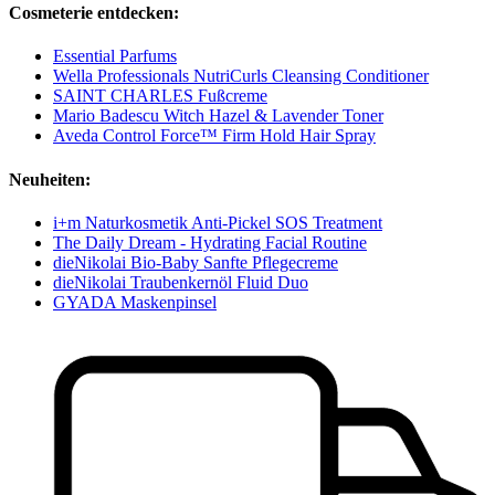
Cosmeterie entdecken:
Essential Parfums
Wella Professionals NutriCurls Cleansing Conditioner
SAINT CHARLES Fußcreme
Mario Badescu Witch Hazel & Lavender Toner
Aveda Control Force™ Firm Hold Hair Spray
Neuheiten:
i+m Naturkosmetik Anti-Pickel SOS Treatment
The Daily Dream - Hydrating Facial Routine
dieNikolai Bio-Baby Sanfte Pflegecreme
dieNikolai Traubenkernöl Fluid Duo
GYADA Maskenpinsel