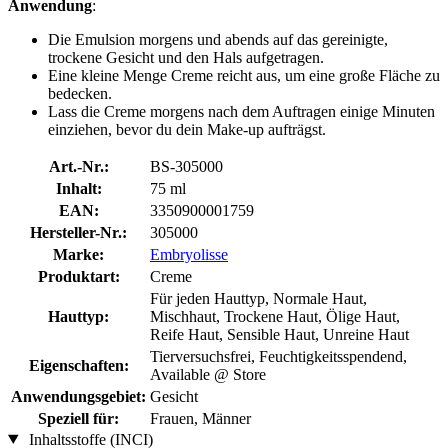
Anwendung
:
Die Emulsion morgens und abends auf das gereinigte,
trockene Gesicht und den Hals aufgetragen.
Eine kleine Menge Creme reicht aus, um eine große Fläche zu
bedecken.
Lass die Creme morgens nach dem Auftragen einige Minuten
einziehen, bevor du dein Make-up aufträgst.
Art.-Nr.:
BS-305000
Inhalt:
75 ml
EAN:
3350900001759
Hersteller-Nr.:
305000
Marke:
Embryolisse
Produktart:
Creme
Für jeden Hauttyp, Normale Haut,
Hauttyp:
Mischhaut, Trockene Haut, Ölige Haut,
Reife Haut, Sensible Haut, Unreine Haut
Tierversuchsfrei, Feuchtigkeitsspendend,
Eigenschaften:
Available @ Store
Anwendungsgebiet:
Gesicht
Speziell für:
Frauen, Männer
Inhaltsstoffe (INCI)