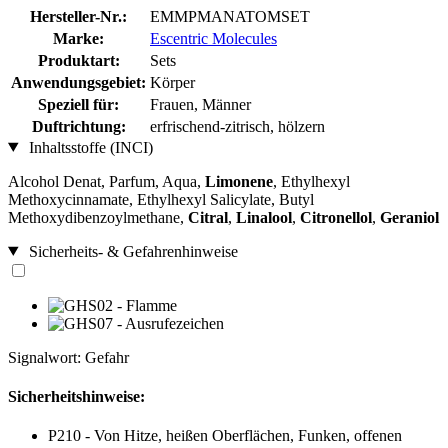
Hersteller-Nr.:
EMMPMANATOMSET
Marke:
Escentric Molecules
Produktart:
Sets
Anwendungsgebiet:
Körper
Speziell für:
Frauen, Männer
Duftrichtung:
erfrischend-zitrisch, hölzern
Inhaltsstoffe (INCI)
Alcohol Denat, Parfum, Aqua,
Limonene
, Ethylhexyl
Methoxycinnamate, Ethylhexyl Salicylate, Butyl
Methoxydibenzoylmethane,
Citral
,
Linalool
,
Citronellol
,
Geraniol
Sicherheits- & Gefahrenhinweise
Signalwort: Gefahr
Sicherheitshinweise:
P210 - Von Hitze, heißen Oberflächen, Funken, offenen