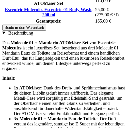
110,00 €
ATOM.iser Set
Escentric Molecules Escentric 01 Body Wash,
55,00 €
200 ml
(275,00 € / l)
Gesamtpreis:
165,00 €
Beide in den Warenkorb
Beschreibung
Das
Molecule 01 + Mandarin ATOM.iser Set
von
Escentric
Molecules
ist ein luxuriöses Set, bestehend aus drei Molecule 01 +
Mandarin Eaux de Toilette im Reiseformat und einem handlichen
Duft-Etui, das für Langlebigkeit und einen luxuriösen Reisekomfort
entwickelt wurde, um deinen Lifestyle unterwegs perfekt zu
ergänzen.
Inhalt
:
1x ATOM.iser
: Dank des Dreh- und Sprühmechanismus hast
du deinen Lieblingsduft immer griffbereit. Das elegante
Metall-Case wird sorgfältig mit Edelstahl-Sand gestrahlt, um
der Oberfläche einen sanften Glanz zu verleihen, und
anschließend für dauerhafte Widerstandsfähigkeit eloxiert.
Der ATOM.iser vereint Funktionalität und Eleganz perfekt.
3x Molecule 01 + Mandarin Eau de Toilette
: Der Duft
vereint das legendäre, samtige Iso E Super mit der lebendigen