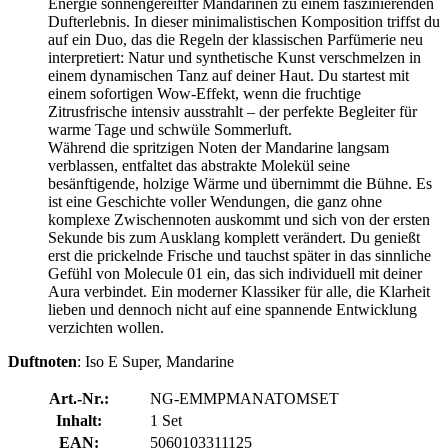
Energie sonnengereifter Mandarinen zu einem faszinierenden
Dufterlebnis. In dieser minimalistischen Komposition triffst du
auf ein Duo, das die Regeln der klassischen Parfümerie neu
interpretiert: Natur und synthetische Kunst verschmelzen in
einem dynamischen Tanz auf deiner Haut. Du startest mit
einem sofortigen Wow-Effekt, wenn die fruchtige
Zitrusfrische intensiv ausstrahlt – der perfekte Begleiter für
warme Tage und schwüle Sommerluft.
Während die spritzigen Noten der Mandarine langsam
verblassen, entfaltet das abstrakte Molekül seine
besänftigende, holzige Wärme und übernimmt die Bühne. Es
ist eine Geschichte voller Wendungen, die ganz ohne
komplexe Zwischennoten auskommt und sich von der ersten
Sekunde bis zum Ausklang komplett verändert. Du genießt
erst die prickelnde Frische und tauchst später in das sinnliche
Gefühl von Molecule 01 ein, das sich individuell mit deiner
Aura verbindet. Ein moderner Klassiker für alle, die Klarheit
lieben und dennoch nicht auf eine spannende Entwicklung
verzichten wollen.
Duftnoten
: Iso E Super, Mandarine
Art.-Nr.:
NG-EMMPMANATOMSET
Inhalt:
1 Set
EAN:
5060103311125