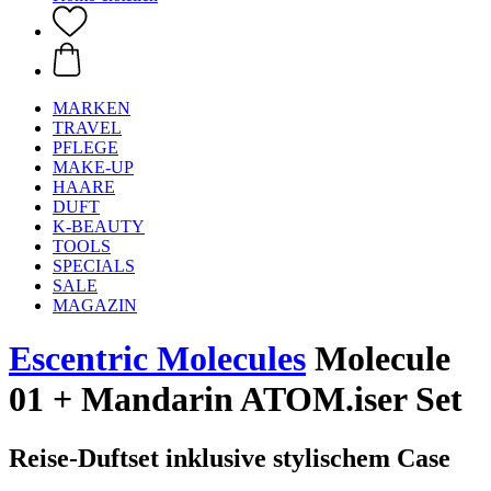
MARKEN
TRAVEL
PFLEGE
MAKE-UP
HAARE
DUFT
K-BEAUTY
TOOLS
SPECIALS
SALE
MAGAZIN
Escentric Molecules
Molecule
01 + Mandarin ATOM.iser Set
Reise-Duftset inklusive stylischem Case