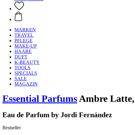
MARKEN
TRAVEL
PFLEGE
MAKE-UP
HAARE
DUFT
K-BEAUTY
TOOLS
SPECIALS
SALE
MAGAZIN
Essential Parfums
Ambre Latte,
Eau de Parfum by Jordi Fernández
Bestseller