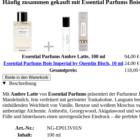
Häufig zusammen gekauft mit Essential Parfums Bois
Essential Parfums Ambre Latte, 100 ml
94,00 €
Essential Parfums Bois Imperial by Quentin Bisch, 10 ml
24,00 €
Gesamtpreis:
118,00 
Beide in den Warenkorb
Beschreibung
Mit
Ambre Latte
von
Essential Parfums
präsentiert der Parfumeur J
Mandelmilch, fein verfeinert mit gerösteter Tonkabohne. Langsam bre
einhüllenden Weichheit von Vanille, Benzoe und weißem Moschus vermi
amberartige Alchemie. Ambrofix, Georgywood, Akigalawood und weißes
Fülle und hinterlassen einen unvergesslichen Eindruck – die perfek
Art.-Nr.:
NG-EP013V01N
Inhalt:
100 ml