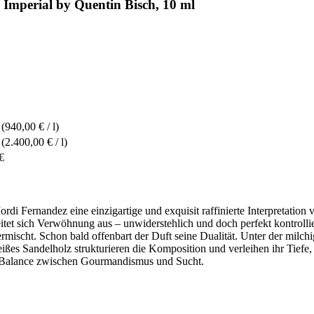
 Imperial by Quentin Bisch, 10 ml
(940,00 € / l)
(2.400,00 € / l)
€
ordi Fernandez eine einzigartige und exquisit raffinierte Interpretation
itet sich Verwöhnung aus – unwiderstehlich und doch perfekt kontroll
scht. Schon bald offenbart der Duft seine Dualität. Unter der milchi
 Sandelholz strukturieren die Komposition und verleihen ihr Tiefe, Ra
te Balance zwischen Gourmandismus und Sucht.