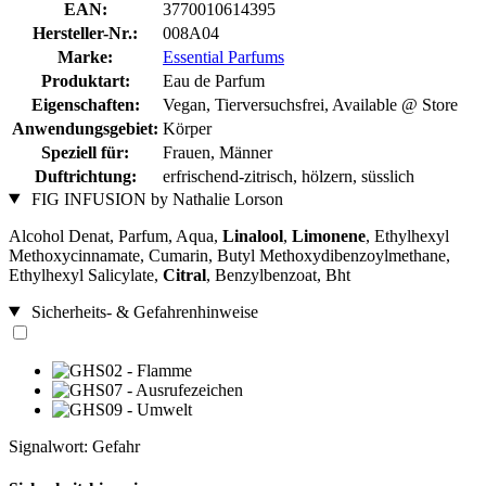
EAN:
3770010614395
Hersteller-Nr.:
008A04
Marke:
Essential Parfums
Produktart:
Eau de Parfum
Eigenschaften:
Vegan, Tierversuchsfrei, Available @ Store
Anwendungsgebiet:
Körper
Speziell für:
Frauen, Männer
Duftrichtung:
erfrischend-zitrisch, hölzern, süsslich
FIG INFUSION by Nathalie Lorson
Alcohol Denat, Parfum, Aqua,
Linalool
,
Limonene
, Ethylhexyl
Methoxycinnamate, Cumarin, Butyl Methoxydibenzoylmethane,
Ethylhexyl Salicylate,
Citral
, Benzylbenzoat, Bht
Sicherheits- & Gefahrenhinweise
Signalwort: Gefahr