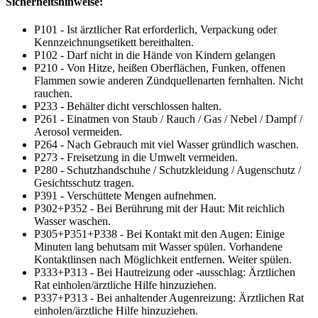
Sicherheitshinweise:
P101 - Ist ärztlicher Rat erforderlich, Verpackung oder
Kennzeichnungsetikett bereithalten.
P102 - Darf nicht in die Hände von Kindern gelangen
P210 - Von Hitze, heißen Oberflächen, Funken, offenen
Flammen sowie anderen Zündquellenarten fernhalten. Nicht
rauchen.
P233 - Behälter dicht verschlossen halten.
P261 - Einatmen von Staub / Rauch / Gas / Nebel / Dampf /
Aerosol vermeiden.
P264 - Nach Gebrauch mit viel Wasser gründlich waschen.
P273 - Freisetzung in die Umwelt vermeiden.
P280 - Schutzhandschuhe / Schutzkleidung / Augenschutz /
Gesichtsschutz tragen.
P391 - Verschüttete Mengen aufnehmen.
P302+P352 - Bei Berührung mit der Haut: Mit reichlich
Wasser waschen.
P305+P351+P338 - Bei Kontakt mit den Augen: Einige
Minuten lang behutsam mit Wasser spülen. Vorhandene
Kontaktlinsen nach Möglichkeit entfernen. Weiter spülen.
P333+P313 - Bei Hautreizung oder -ausschlag: Ärztlichen
Rat einholen/ärztliche Hilfe hinzuziehen.
P337+P313 - Bei anhaltender Augenreizung: Ärztlichen Rat
einholen/ärztliche Hilfe hinzuziehen.