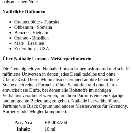
balsamischen Note.
Natürliche Duftnoten
:
Orangenblüte - Tunesien
Olibanum - Somalia
Benzoe - Vietnam
Orange - Brasilien
Mate - Brasilien
Zedernholz - USA
Über Nathalie Lorson - Meisterparfumeurin
:
Die Genauigkeit von Nathalie Lorson ist herausfordernd und schafft
raffinierte Universen in denen jedes Detail tadellos und ohne
Übermaß ist. Dieser Minimalismus erinnert an ihre beharrliche
Suche nach reinen Formeln. Ohne Schnörkel und ohne Lärm
entwickelt sie Düfte, bei denen alle Rohstoffe im richtigen
Verhältnis verarbeitet werden, um ihren Parfums eine einzigartige
und prägnante Bedeutung zu geben. Nathalie hat weltberühmte
Parfums wie Black Opium und andere Meisterwerke für Givenchy,
Burberry oder Mugler komponiert.
Art.-Nr.:
EP-008A04
Inhalt:
10 ml