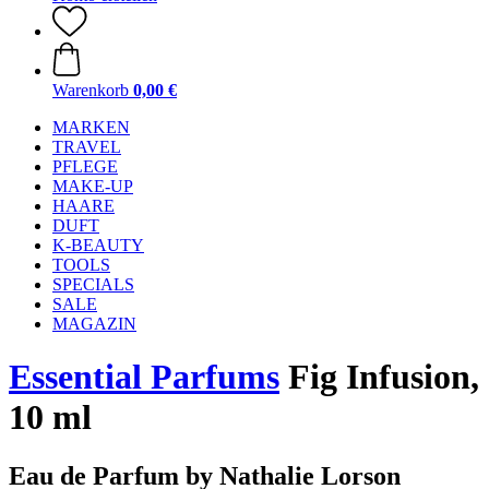
Warenkorb
0,00 €
MARKEN
TRAVEL
PFLEGE
MAKE-UP
HAARE
DUFT
K-BEAUTY
TOOLS
SPECIALS
SALE
MAGAZIN
Essential Parfums
Fig Infusion,
10 ml
Eau de Parfum by Nathalie Lorson