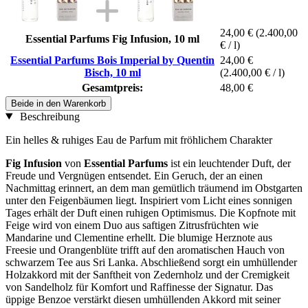
24,00 €
(2.400,00
Essential Parfums Fig Infusion, 10 ml
€ / l)
Essential Parfums Bois Imperial by Quentin
24,00 €
Bisch, 10 ml
(2.400,00 € / l)
Gesamtpreis:
48,00 €
Beide in den Warenkorb
Beschreibung
Ein helles & ruhiges Eau de Parfum mit fröhlichem Charakter
Fig Infusion
von
Essential Parfums
ist ein leuchtender Duft, der
Freude und Vergnügen entsendet. Ein Geruch, der an einen
Nachmittag erinnert, an dem man gemütlich träumend im Obstgarten
unter den Feigenbäumen liegt. Inspiriert vom Licht eines sonnigen
Tages erhält der Duft einen ruhigen Optimismus. Die Kopfnote mit
Feige wird von einem Duo aus saftigen Zitrusfrüchten wie
Mandarine und Clementine erhellt. Die blumige Herznote aus
Freesie und Orangenblüte trifft auf den aromatischen Hauch von
schwarzem Tee aus Sri Lanka. Abschließend sorgt ein umhüllender
Holzakkord mit der Sanftheit von Zedernholz und der Cremigkeit
von Sandelholz für Komfort und Raffinesse der Signatur. Das
üppige Benzoe verstärkt diesen umhüllenden Akkord mit seiner