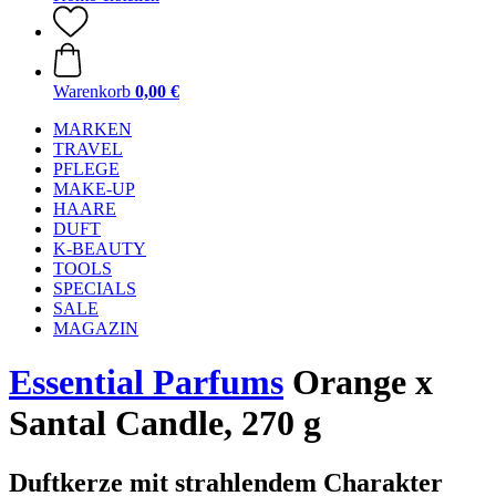
Warenkorb
0,00 €
MARKEN
TRAVEL
PFLEGE
MAKE-UP
HAARE
DUFT
K-BEAUTY
TOOLS
SPECIALS
SALE
MAGAZIN
Essential Parfums
Orange x
Santal Candle, 270 g
Duftkerze mit strahlendem Charakter