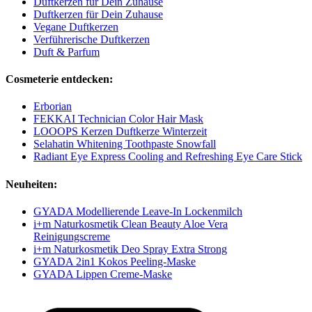
Duftkerzen für Dein Zuhause
Duftkerzen für Dein Zuhause
Vegane Duftkerzen
Verführerische Duftkerzen
Duft & Parfum
Cosmeterie entdecken:
Erborian
FEKKAI Technician Color Hair Mask
LOOOPS Kerzen Duftkerze Winterzeit
Selahatin Whitening Toothpaste Snowfall
Radiant Eye Express Cooling and Refreshing Eye Care Stick
Neuheiten:
GYADA Modellierende Leave-In Lockenmilch
i+m Naturkosmetik Clean Beauty Aloe Vera
Reinigungscreme
i+m Naturkosmetik Deo Spray Extra Strong
GYADA 2in1 Kokos Peeling-Maske
GYADA Lippen Creme-Maske