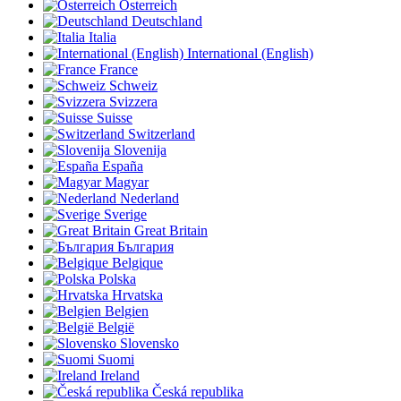
Österreich
Deutschland
Italia
International (English)
France
Schweiz
Svizzera
Suisse
Switzerland
Slovenija
España
Magyar
Nederland
Sverige
Great Britain
България
Belgique
Polska
Hrvatska
Belgien
België
Slovensko
Suomi
Ireland
Česká republika