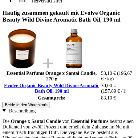
Tierversuchsfrei
Häufig zusammen gekauft mit Evolve Organic
Beauty Wild Divine Aromatic Bath Oil, 190 ml
Essential Parfums Orange x Santal Candle,
53,10 €
(196,67
270 g
€ / kg)
Evolve Organic Beauty Wild Divine Aromatic
30,00 €
Bath Oil, 190 ml
(157,89 € / l)
Gesamtpreis:
83,10 €
Beide in den Warenkorb
Beschreibung
Die
Orange x Santal Candle
von
Essential Parfums
besitzt einen
Duftanteil von zwölf Prozent und erhellt dein Zuhause im Nu mit
einem frisch-fruchtigen Duft. Die vegane Kerze besteht aus
Mineralwachs, hat einen Baumwolldocht und spendet für bis zu 90