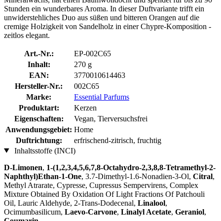
Stunden ein wunderbares Aroma. In dieser Duftvariante trifft ein
unwiderstehliches Duo aus süßen und bitteren Orangen auf die
cremige Holzigkeit von Sandelholz in einer Chypre-Komposition -
zeitlos elegant.
Art.-Nr.:
EP-002C65
Inhalt:
270 g
EAN:
3770010614463
Hersteller-Nr.:
002C65
Marke:
Essential Parfums
Produktart:
Kerzen
Eigenschaften:
Vegan, Tierversuchsfrei
Anwendungsgebiet:
Home
Duftrichtung:
erfrischend-zitrisch, fruchtig
Inhaltsstoffe (INCI)
D-Limonen
,
1-(1,2,3,4,5,6,7,8-Octahydro-2,3,8,8-Tetramethyl-2-
Naphthyl)Ethan-1-One
, 3.7-Dimethyl-1.6-Nonadien-3-Ol,
Citral
,
Methyl Atrarate, Cypresse, Cupressus Sempervirens, Complex
Mixture Obtained By Oxidation Of Light Fractions Of Patchouli
Oil, Lauric Aldehyde, 2-Trans-Dodecenal,
Linalool
,
Ocimumbasilicum,
Laevo-Carvone
,
Linalyl Acetate
,
Geraniol
,
Coumarin