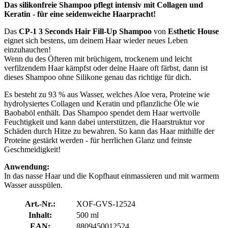
Das silikonfreie Shampoo pflegt intensiv mit Collagen und
Keratin - für eine seidenweiche Haarpracht!
Das
CP-1 3 Seconds Hair Fill-Up Shampoo
von
Esthetic House
eignet sich bestens, um deinem Haar wieder neues Leben
einzuhauchen!
Wenn du des Öfteren mit brüchigem, trockenem und leicht
verfilzendem Haar kämpfst oder deine Haare oft färbst, dann ist
dieses Shampoo ohne Silikone genau das richtige für dich.
Es besteht zu 93 % aus Wasser, welches Aloe vera, Proteine wie
hydrolysiertes Collagen und Keratin und pflanzliche Öle wie
Baobaböl enthält. Das Shampoo spendet dem Haar wertvolle
Feuchtigkeit und kann dabei unterstützen, die Haarstruktur vor
Schäden durch Hitze zu bewahren. So kann das Haar mithilfe der
Proteine gestärkt werden - für herrlichen Glanz und feinste
Geschmeidigkeit!
Anwendung:
In das nasse Haar und die Kopfhaut einmassieren und mit warmem
Wasser ausspülen.
Art.-Nr.:
XOF-GVS-12524
Inhalt:
500 ml
EAN:
8809450012524