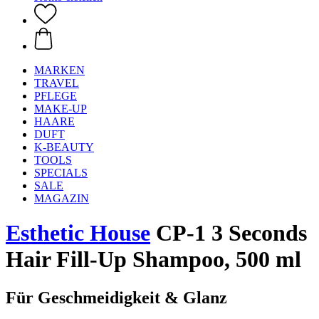
MARKEN
TRAVEL
PFLEGE
MAKE-UP
HAARE
DUFT
K-BEAUTY
TOOLS
SPECIALS
SALE
MAGAZIN
Esthetic House
CP-1 3 Seconds
Hair Fill-Up Shampoo, 500 ml
Für Geschmeidigkeit & Glanz