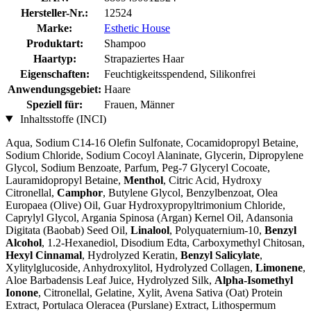
Hersteller-Nr.:
12524
Marke:
Esthetic House
Produktart:
Shampoo
Haartyp:
Strapaziertes Haar
Eigenschaften:
Feuchtigkeitsspendend, Silikonfrei
Anwendungsgebiet:
Haare
Speziell für:
Frauen, Männer
Inhaltsstoffe (INCI)
Aqua, Sodium C14-16 Olefin Sulfonate, Cocamidopropyl Betaine,
Sodium Chloride, Sodium Cocoyl Alaninate, Glycerin, Dipropylene
Glycol, Sodium Benzoate, Parfum, Peg-7 Glyceryl Cocoate,
Lauramidopropyl Betaine,
Menthol
, Citric Acid, Hydroxy
Citronellal,
Camphor
, Butylene Glycol, Benzylbenzoat, Olea
Europaea (Olive) Oil, Guar Hydroxypropyltrimonium Chloride,
Caprylyl Glycol, Argania Spinosa (Argan) Kernel Oil, Adansonia
Digitata (Baobab) Seed Oil,
Linalool
, Polyquaternium-10,
Benzyl
Alcohol
, 1.2-Hexanediol, Disodium Edta, Carboxymethyl Chitosan,
Hexyl Cinnamal
, Hydrolyzed Keratin,
Benzyl Salicylate
,
Xylitylglucoside, Anhydroxylitol, Hydrolyzed Collagen,
Limonene
,
Aloe Barbadensis Leaf Juice, Hydrolyzed Silk,
Alpha-Isomethyl
Ionone
, Citronellal, Gelatine, Xylit, Avena Sativa (Oat) Protein
Extract, Portulaca Oleracea (Purslane) Extract, Lithospermum