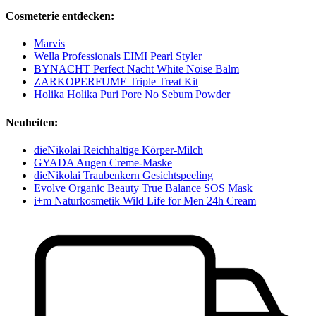
Cosmeterie entdecken:
Marvis
Wella Professionals EIMI Pearl Styler
BYNACHT Perfect Nacht White Noise Balm
ZARKOPERFUME Triple Treat Kit
Holika Holika Puri Pore No Sebum Powder
Neuheiten:
dieNikolai Reichhaltige Körper-Milch
GYADA Augen Creme-Maske
dieNikolai Traubenkern Gesichtspeeling
Evolve Organic Beauty True Balance SOS Mask
i+m Naturkosmetik Wild Life for Men 24h Cream