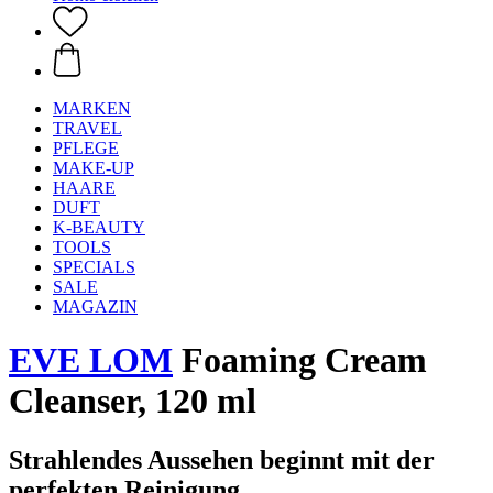
MARKEN
TRAVEL
PFLEGE
MAKE-UP
HAARE
DUFT
K-BEAUTY
TOOLS
SPECIALS
SALE
MAGAZIN
EVE LOM
Foaming Cream
Cleanser, 120 ml
Strahlendes Aussehen beginnt mit der
perfekten Reinigung