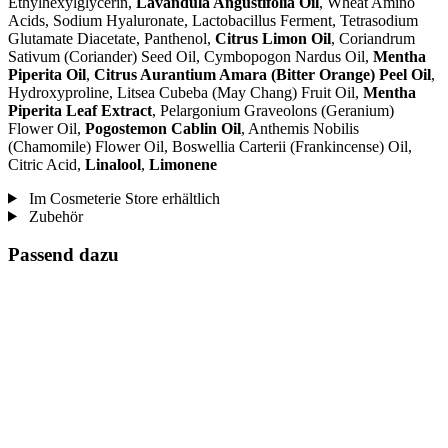
Ethylhexylglycerin,
Lavandula Angustifolia Oil
, Wheat Amino
Acids, Sodium Hyaluronate, Lactobacillus Ferment, Tetrasodium
Glutamate Diacetate, Panthenol,
Citrus Limon Oil
, Coriandrum
Sativum (Coriander) Seed Oil, Cymbopogon Nardus Oil,
Mentha
Piperita Oil
,
Citrus Aurantium Amara (Bitter Orange) Peel Oil
,
Hydroxyproline, Litsea Cubeba (May Chang) Fruit Oil,
Mentha
Piperita Leaf Extract
, Pelargonium Graveolons (Geranium)
Flower Oil,
Pogostemon Cablin Oil
, Anthemis Nobilis
(Chamomile) Flower Oil, Boswellia Carterii (Frankincense) Oil,
Citric Acid,
Linalool
,
Limonene
Im Cosmeterie Store erhältlich
Zubehör
Passend dazu