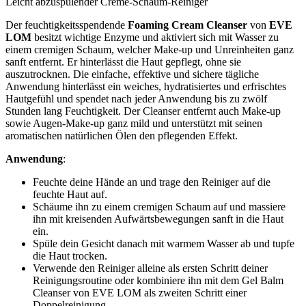
Leicht abzuspülender Creme-Schaum-Reiniger
Der feuchtigkeitsspendende
Foaming Cream Cleanser
von
EVE
LOM
besitzt wichtige Enzyme und aktiviert sich mit Wasser zu
einem cremigen Schaum, welcher Make-up und Unreinheiten ganz
sanft entfernt. Er hinterlässt die Haut gepflegt, ohne sie
auszutrocknen. Die einfache, effektive und sichere tägliche
Anwendung hinterlässt ein weiches, hydratisiertes und erfrischtes
Hautgefühl und spendet nach jeder Anwendung bis zu zwölf
Stunden lang Feuchtigkeit. Der Cleanser entfernt auch Make-up
sowie Augen-Make-up ganz mild und unterstützt mit seinen
aromatischen natürlichen Ölen den pflegenden Effekt.
Anwendung
:
Feuchte deine Hände an und trage den Reiniger auf die
feuchte Haut auf.
Schäume ihn zu einem cremigen Schaum auf und massiere
ihn mit kreisenden Aufwärtsbewegungen sanft in die Haut
ein.
Spüle dein Gesicht danach mit warmem Wasser ab und tupfe
die Haut trocken.
Verwende den Reiniger alleine als ersten Schritt deiner
Reinigungsroutine oder kombiniere ihn mit dem Gel Balm
Cleanser von EVE LOM als zweiten Schritt einer
Doppelreinigung.