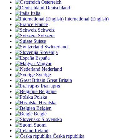
Österreich
Deutschland
Italia
International (English)
France
Schweiz
Svizzera
Suisse
Switzerland
Slovenija
España
Magyar
Nederland
Sverige
Great Britain
България
Belgique
Polska
Hrvatska
Belgien
België
Slovensko
Suomi
Ireland
Česká republika