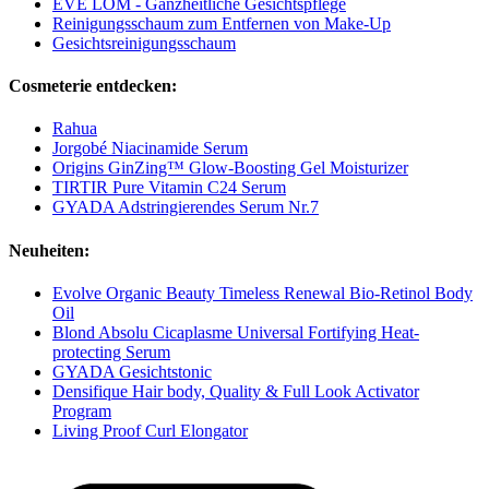
EVE LOM - Ganzheitliche Gesichtspflege
Reinigungsschaum zum Entfernen von Make-Up
Gesichtsreinigungsschaum
Cosmeterie entdecken:
Rahua
Jorgobé Niacinamide Serum
Origins GinZing™ Glow-Boosting Gel Moisturizer
TIRTIR Pure Vitamin C24 Serum
GYADA Adstringierendes Serum Nr.7
Neuheiten:
Evolve Organic Beauty Timeless Renewal Bio-Retinol Body
Oil
Blond Absolu Cicaplasme Universal Fortifying Heat-
protecting Serum
GYADA Gesichtstonic
Densifique Hair body, Quality & Full Look Activator
Program
Living Proof Curl Elongator