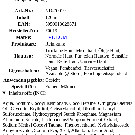
Art.-Nr.:
NB-70019
Inhalt:
120 ml
EAN:
5050013028671
Hersteller-Nr.:
70019
Marke:
EVE LOM
Produktart:
Reinigung
Trockene Haut, Mischhaut, Ölige Haut,
Hauttyp:
Normale Haut, Für jeden Hauttyp, Sensible
Haut, Reife Haut, Unreine Haut
Vegan, Parabenfrei, Tierversuchsfrei,
Eigenschaften:
Available @ Store , Feuchtigkeitsspendend
Anwendungsgebiet:
Gesicht
Speziell für:
Frauen, Männer
Inhaltsstoffe (INCI)
Aqua, Sodium Cocoyl Isethionate, Coco-Betaine, Orbignya Oleifera
Oil, Glycerin, Erythritol, Cetearylalcohol, Disodium Lauryl
Sulfosuccinate, Hydroxypropyl Starch Phosphate, Magnesium
Aluminium Silicate, Lactobacillus/Pumpkin Ferment Extract,
Sodium Methyl Cocoyl Taurate, Phenoxyethanol, Xylitylglucoside,
Anhydroxylitol, Sodium Pca, Xylit, Allantoin, Lactic Acid,