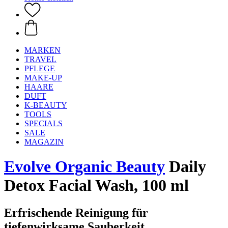
MARKEN
TRAVEL
PFLEGE
MAKE-UP
HAARE
DUFT
K-BEAUTY
TOOLS
SPECIALS
SALE
MAGAZIN
Evolve Organic Beauty
Daily
Detox Facial Wash, 100 ml
Erfrischende Reinigung für
tiefenwirksame Sauberkeit