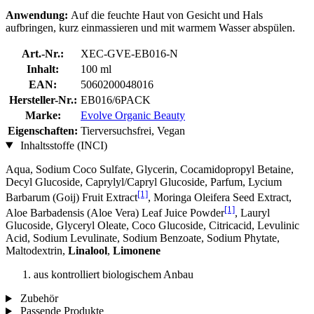
Anwendung:
Auf die feuchte Haut von Gesicht und Hals
aufbringen, kurz einmassieren und mit warmem Wasser abspülen.
Art.-Nr.:
XEC-GVE-EB016-N
Inhalt:
100 ml
EAN:
5060200048016
Hersteller-Nr.:
EB016/6PACK
Marke:
Evolve Organic Beauty
Eigenschaften:
Tierversuchsfrei, Vegan
Inhaltsstoffe (INCI)
Aqua, Sodium Coco­ Sulfate, Glycerin, Cocamidopropyl Betaine,
Decyl Glucoside, Caprylyl/Capryl Glucoside, Parfum, Lycium
[1]
Barbarum (Goij) Fruit Extract
, Moringa Oleifera Seed Extract,
[1]
Aloe Barbadensis (Aloe Vera) Leaf Juice Powder
, Lauryl
Glucoside, Glyceryl Oleate, Coco Glucoside, Citricacid, Levulinic
Acid, Sodium Levulinate, Sodium Benzoate, Sodium Phytate,
Maltodextrin,
Linalool
,
Limonene
aus kontrolliert biologischem Anbau
Zubehör
Passende Produkte