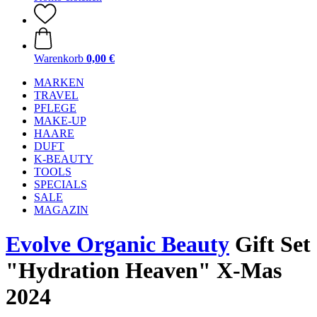
Warenkorb
0,00 €
MARKEN
TRAVEL
PFLEGE
MAKE-UP
HAARE
DUFT
K-BEAUTY
TOOLS
SPECIALS
SALE
MAGAZIN
Evolve Organic Beauty
Gift Set
"Hydration Heaven" X-Mas
2024