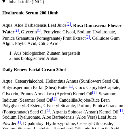
Inhaltsstoffe (INCI)
Hyaluronic Serum 200 10ml:
[2]
Aqua, Aloe Barbadensis Leaf Juice
,
Rosa Damascena Flower
[2]
[1]
Water
, Glycerin
, Pentylene Glycol, Sodium Hyaluronate,
[2]
Punica Granatum (Pomegranate) Fruit Extract
, Cellulose Gum,
Algin, Phytic Acid, Citric Acid
Aus biologischen Zutaten hergestellt
aus biologischem Anbau
Daily Renew Facial Cream 30ml
Aqua, Cetearylalcohol, Helianthus Annus (Sunflower) Seed Oil,
[1]
Butyrospermum Parkii (Shea) Butter
, Coco Caprylate/Caprate,
[1]
Glycerin, Prunus Armeniaca (Apricot) Kernel Oil
, Sesamum
[1]
Indicum (Sesame) Seed Oil
, Candelilla/Jojoba/Rice Bran
Polyglyceryl-3 Esters, Glyceryl Stearate, Parfum, Punica Granatum
[1]
[1]
(Pomegranate) Seed Oil
, Argania Spinosa (Argan) Kernel Oil
,
Sodium Hyaluronate, Aloe Barbadensis (Aloe Vera) Leaf Juice
[1]
Powder
, Dipalmitoyl Hydroxyproline, Cetearyl Glucoside,
Sodium Stearoyl Lactylate, Tocopherol (Vitamin E), Lactic Acid,