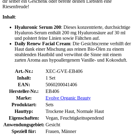
dir selber ein Geschenk oder bereite deinen Liebsten eine
Riesenfreude!
Inhalt
:
Hyaluronic Serum 200
: Dieses konzentrierte, durchsichtige
Hyaluron-Serum enthält 200 mg Hyaluronsäure auf 30 ml
und polstert feine Linien sowie Fältchen auf.
Daily Renew Facial Cream
: Die Gesichtscreme verhilft der
Haut dank einer Mischung aus reinen Bio-Ölen zu einem
strahlenden Hautbild und verwöhnt die Sinne mit einem
zarten Aroma aus hypoallergenem Vanille- und Kokosduft.
Art.-Nr.:
XEC-GVE-EB406
Inhalt:
1 Set
EAN:
5060200041406
Hersteller-Nr.:
EB406
Marke:
Evolve Organic Beauty
Produktart:
Sets
Hauttyp:
Trockene Haut, Normale Haut
Eigenschaften:
Vegan, Feuchtigkeitsspendend
Anwendungsgebiet:
Gesicht
Speziell für:
Frauen, Männer