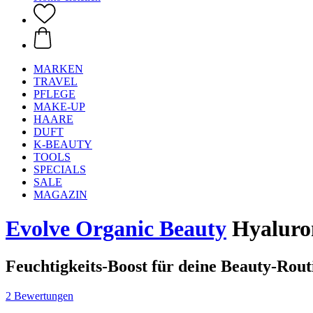
MARKEN
TRAVEL
PFLEGE
MAKE-UP
HAARE
DUFT
K-BEAUTY
TOOLS
SPECIALS
SALE
MAGAZIN
Evolve Organic Beauty
Hyaluron
Feuchtigkeits-Boost für deine Beauty-Rout
2 Bewertungen