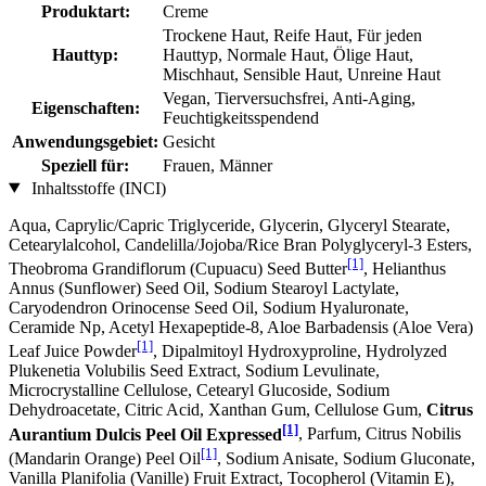
Produktart:
Creme
Trockene Haut, Reife Haut, Für jeden
Hauttyp:
Hauttyp, Normale Haut, Ölige Haut,
Mischhaut, Sensible Haut, Unreine Haut
Vegan, Tierversuchsfrei, Anti-Aging,
Eigenschaften:
Feuchtigkeitsspendend
Anwendungsgebiet:
Gesicht
Speziell für:
Frauen, Männer
Inhaltsstoffe (INCI)
Aqua, Caprylic/Capric Triglyceride, Glycerin, Glyceryl Stearate,
Cetearylalcohol, Candelilla/Jojoba/Rice Bran Polyglyceryl-3 Esters,
[1]
Theobroma Grandiflorum (Cupuacu) Seed Butter
, Helianthus
Annus (Sunflower) Seed Oil, Sodium Stearoyl Lactylate,
Caryodendron Orinocense Seed Oil, Sodium Hyaluronate,
Ceramide Np, Acetyl Hexapeptide-8, Aloe Barbadensis (Aloe Vera)
[1]
Leaf Juice Powder
, Dipalmitoyl Hydroxyproline, Hydrolyzed
Plukenetia Volubilis Seed Extract, Sodium Levulinate,
Microcrystalline Cellulose, Cetearyl Glucoside, Sodium
Dehydroacetate, Citric Acid, Xanthan Gum, Cellulose Gum,
Citrus
[1]
Aurantium Dulcis Peel Oil Expressed
, Parfum, Citrus Nobilis
[1]
(Mandarin Orange) Peel Oil
, Sodium Anisate, Sodium Gluconate,
Vanilla Planifolia (Vanille) Fruit Extract, Tocopherol (Vitamin E),