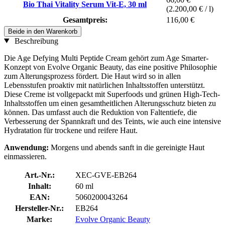
Bio Thai Vitality Serum Vit-E, 30 ml
(2.200,00 € / l)
Gesamtpreis:
116,00 €
Beide in den Warenkorb
Beschreibung
Die Age Defying Multi Peptide Cream gehört zum Age Smarter-
Konzept von Evolve Organic Beauty, das eine positive Philosophie
zum Alterungsprozess fördert. Die Haut wird so in allen
Lebensstufen proaktiv mit natürlichen Inhaltsstoffen unterstützt.
Diese Creme ist vollgepackt mit Superfoods und grünen High-Tech-
Inhaltsstoffen um einen gesamtheitlichen Alterungsschutz bieten zu
können. Das umfasst auch die Reduktion von Faltentiefe, die
Verbesserung der Spannkraft und des Teints, wie auch eine intensive
Hydratation für trockene und reifere Haut.
Anwendung:
Morgens und abends sanft in die gereinigte Haut
einmassieren.
Art.-Nr.:
XEC-GVE-EB264
Inhalt:
60 ml
EAN:
5060200043264
Hersteller-Nr.:
EB264
Marke:
Evolve Organic Beauty