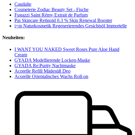
Caudalie
Cosmeterie Zodiac Beauty Set - Fische
Fugazzi Saint Rémy Extrait de Parfum
Pai Skincare Retinoid 0.3 % Skin Renewal Booster
i+m Naturkosmetik Regenerierendes Gesichtsöl Immortelle
Neuheiten:
I WANT YOU NAKED Sweet Roses Pure Aloe Hand
Cream
GYADA Modellierende Locken-Maske
GYADA Re:Purity Nachtmaske
Acorelle Refill Mädesüß Deo
Acorelle Orientalisches Wachs Roll-on