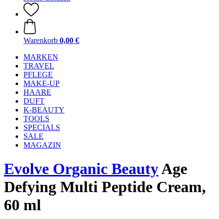
Warenkorb
0,00 €
MARKEN
TRAVEL
PFLEGE
MAKE-UP
HAARE
DUFT
K-BEAUTY
TOOLS
SPECIALS
SALE
MAGAZIN
Evolve Organic Beauty
Age
Defying Multi Peptide Cream,
60 ml