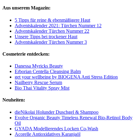
Aus unserem Magazin:
5 Tipps für reine & ebenmäßigere Haut
Adventskalender 2021: Türchen Nummer 12
Adventskalender Türchen Nummer 22
Unsere Tipps bei trockener Haut
Adventskalender Türchen Nummer 3
Cosmeterie entdecken:
Danessa Myricks Beauty
Erborian Centella Cleansing Balm
get your wellbeing by BIOGENA Anti Stress Edition
Nailberry Rescue Serum
Bio Thai Vitality Spray Mist
Neuheiten:
dieNikolai Holunder Duschgel & Shampoo
Evolve Organic Beauty Timeless Renewal Bio-Retinol Body
Oil
GYADA Modellierendes Locken Co-Wash
Acorelle Antioxidatives Karanjaöl