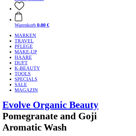
Warenkorb
0,00 €
MARKEN
TRAVEL
PFLEGE
MAKE-UP
HAARE
DUFT
K-BEAUTY
TOOLS
SPECIALS
SALE
MAGAZIN
Evolve Organic Beauty
Pomegranate and Goji
Aromatic Wash