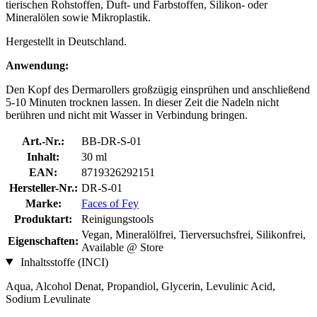
tierischen Rohstoffen, Duft- und Farbstoffen, Silikon- oder
Mineralölen sowie Mikroplastik.
Hergestellt in Deutschland.
Anwendung:
Den Kopf des Dermarollers großzügig einsprühen und anschließend
5-10 Minuten trocknen lassen. In dieser Zeit die Nadeln nicht
berühren und nicht mit Wasser in Verbindung bringen.
Art.-Nr.:
BB-DR-S-01
Inhalt:
30 ml
EAN:
8719326292151
Hersteller-Nr.:
DR-S-01
Marke:
Faces of Fey
Produktart:
Reinigungstools
Vegan, Mineralölfrei, Tierversuchsfrei, Silikonfrei,
Eigenschaften:
Available @ Store
Inhaltsstoffe (INCI)
Aqua, Alcohol Denat, Propandiol, Glycerin, Levulinic Acid,
Sodium Levulinate