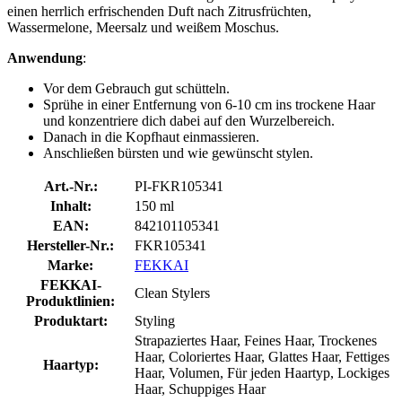
einen herrlich erfrischenden Duft nach Zitrusfrüchten,
Wassermelone, Meersalz und weißem Moschus.
Anwendung
:
Vor dem Gebrauch gut schütteln.
Sprühe in einer Entfernung von 6-10 cm ins trockene Haar
und konzentriere dich dabei auf den Wurzelbereich.
Danach in die Kopfhaut einmassieren.
Anschließen bürsten und wie gewünscht stylen.
Art.-Nr.:
PI-FKR105341
Inhalt:
150 ml
EAN:
842101105341
Hersteller-Nr.:
FKR105341
Marke:
FEKKAI
FEKKAI-
Clean Stylers
Produktlinien:
Produktart:
Styling
Strapaziertes Haar, Feines Haar, Trockenes
Haar, Coloriertes Haar, Glattes Haar, Fettiges
Haartyp:
Haar, Volumen, Für jeden Haartyp, Lockiges
Haar, Schuppiges Haar