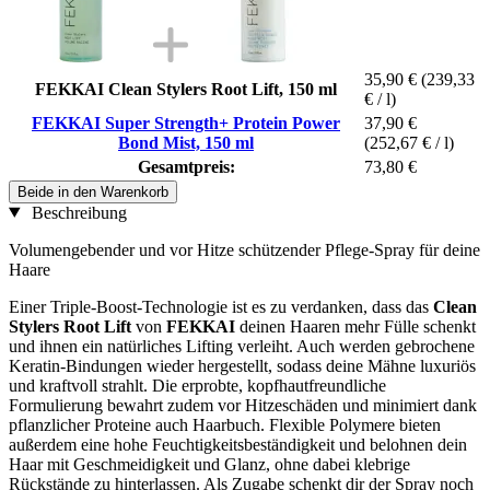
35,90 €
(239,33
FEKKAI Clean Stylers Root Lift, 150 ml
€ / l)
FEKKAI Super Strength+ Protein Power
37,90 €
Bond Mist, 150 ml
(252,67 € / l)
Gesamtpreis:
73,80 €
Beide in den Warenkorb
Beschreibung
Volumengebender und vor Hitze schützender Pflege-Spray für deine
Haare
Einer Triple-Boost-Technologie ist es zu verdanken, dass das
Clean
Stylers Root Lift
von
FEKKAI
deinen Haaren mehr Fülle schenkt
und ihnen ein natürliches Lifting verleiht. Auch werden gebrochene
Keratin-Bindungen wieder hergestellt, sodass deine Mähne luxuriös
und kraftvoll strahlt. Die erprobte, kopfhautfreundliche
Formulierung bewahrt zudem vor Hitzeschäden und minimiert dank
pflanzlicher Proteine auch Haarbuch. Flexible Polymere bieten
außerdem eine hohe Feuchtigkeitsbeständigkeit und belohnen dein
Haar mit Geschmeidigkeit und Glanz, ohne dabei klebrige
Rückstände zu hinterlassen. Als Zugabe schenkt dir der Spray noch