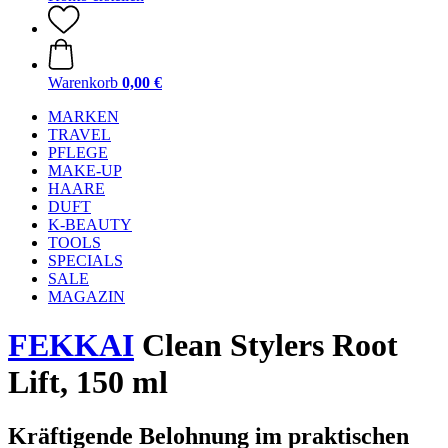
Warenkorb
0,00 €
MARKEN
TRAVEL
PFLEGE
MAKE-UP
HAARE
DUFT
K-BEAUTY
TOOLS
SPECIALS
SALE
MAGAZIN
FEKKAI
Clean Stylers Root
Lift, 150 ml
Kräftigende Belohnung im praktischen