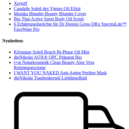
Xerjoff
Caudalie Soleil des Vignes Oil Elixir
Monika Blunder Beauty Blunder Cover
Bio Thai Active Sport Body Oil Scrub
6 Erfahrungsberichte für Dr Dennis Gross DRx SpectraLite™
FaceWare Pro
Neuheiten:
Kérastase Soleil Beach Bi-Phase Oil Mist
dieNikolai AOX® OPC Präparat Bio
i+m Naturkosmetik Clean Beauty Aloe Vera
Reinigungscreme
I WANT YOU NAKED Anti-Aging Peeling Mask
dieNikolai Traubenkernöl Lieblingsfluid