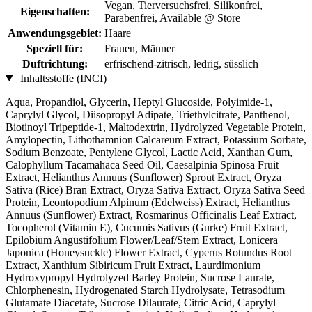
Vegan, Tierversuchsfrei, Silikonfrei,
Eigenschaften:
Parabenfrei, Available @ Store
Anwendungsgebiet:
Haare
Speziell für:
Frauen, Männer
Duftrichtung:
erfrischend-zitrisch, ledrig, süsslich
Inhaltsstoffe (INCI)
Aqua, Propandiol, Glycerin, Heptyl Glucoside, Polyimide-1,
Caprylyl Glycol, Diisopropyl Adipate, Triethylcitrate, Panthenol,
Biotinoyl Tripeptide-1, Maltodextrin, Hydrolyzed Vegetable Protein,
Amylopectin, Lithothamnion Calcareum Extract, Potassium Sorbate,
Sodium Benzoate, Pentylene Glycol, Lactic Acid, Xanthan Gum,
Calophyllum Tacamahaca Seed Oil, Caesalpinia Spinosa Fruit
Extract, Helianthus Annuus (Sunflower) Sprout Extract, Oryza
Sativa (Rice) Bran Extract, Oryza Sativa Extract, Oryza Sativa Seed
Protein, Leontopodium Alpinum (Edelweiss) Extract, Helianthus
Annuus (Sunflower) Extract, Rosmarinus Officinalis Leaf Extract,
Tocopherol (Vitamin E), Cucumis Sativus (Gurke) Fruit Extract,
Epilobium Angustifolium Flower/Leaf/Stem Extract, Lonicera
Japonica (Honeysuckle) Flower Extract, Cyperus Rotundus Root
Extract, Xanthium Sibiricum Fruit Extract, Laurdimonium
Hydroxypropyl Hydrolyzed Barley Protein, Sucrose Laurate,
Chlorphenesin, Hydrogenated Starch Hydrolysate, Tetrasodium
Glutamate Diacetate, Sucrose Dilaurate, Citric Acid, Caprylyl