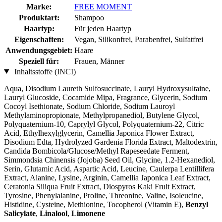
Marke:
FREE MOMENT
Produktart:
Shampoo
Haartyp:
Für jeden Haartyp
Eigenschaften:
Vegan, Silikonfrei, Parabenfrei, Sulfatfrei
Anwendungsgebiet:
Haare
Speziell für:
Frauen, Männer
Inhaltsstoffe (INCI)
Aqua, Disodium Laureth Sulfosuccinate, Lauryl Hydroxysultaine,
Lauryl Glucoside, Cocamide Mipa, Fragrance, Glycerin, Sodium
Cocoyl Isethionate, Sodium Chloride, Sodium Lauroyl
Methylaminopropionate, Methylpropanediol, Butylene Glycol,
Polyquaternium-10, Caprylyl Glycol, Polyquaternium-22, Citric
Acid, Ethylhexylglycerin, Camellia Japonica Flower Extract,
Disodium Edta, Hydrolyzed Gardenia Florida Extract, Maltodextrin,
Candida Bombicola/Glucose/Methyl Rapeseedate Ferment,
Simmondsia Chinensis (Jojoba) Seed Oil, Glycine, 1.2-Hexanediol,
Serin, Glutamic Acid, Aspartic Acid, Leucine, Caulerpa Lentillifera
Extract, Alanine, Lysine, Arginin, Camellia Japonica Leaf Extract,
Ceratonia Siliqua Fruit Extract, Diospyros Kaki Fruit Extract,
Tyrosine, Phenylalanine, Proline, Threonine, Valine, Isoleucine,
Histidine, Cysteine, Methionine, Tocopherol (Vitamin E),
Benzyl
Salicylate
,
Linalool
,
Limonene