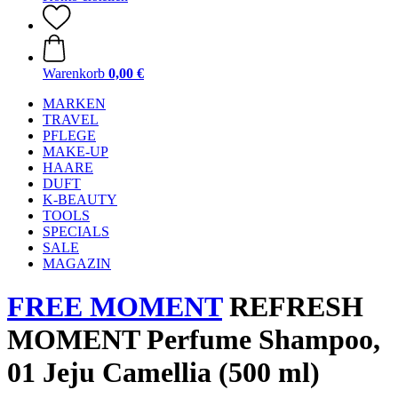
Warenkorb
0,00 €
MARKEN
TRAVEL
PFLEGE
MAKE-UP
HAARE
DUFT
K-BEAUTY
TOOLS
SPECIALS
SALE
MAGAZIN
FREE MOMENT
REFRESH
MOMENT Perfume Shampoo,
01 Jeju Camellia (500 ml)