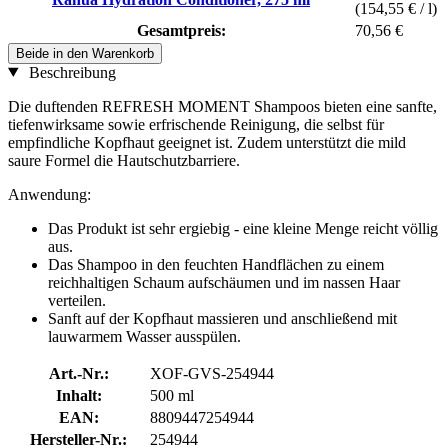
(154,55 € / l)
Gesamtpreis:
70,56 €
Beide in den Warenkorb
Beschreibung
Die duftenden REFRESH MOMENT Shampoos bieten eine sanfte,
tiefenwirksame sowie erfrischende Reinigung, die selbst für
empfindliche Kopfhaut geeignet ist. Zudem unterstützt die mild
saure Formel die Hautschutzbarriere.
Anwendung:
Das Produkt ist sehr ergiebig - eine kleine Menge reicht völlig
aus.
Das Shampoo in den feuchten Handflächen zu einem
reichhaltigen Schaum aufschäumen und im nassen Haar
verteilen.
Sanft auf der Kopfhaut massieren und anschließend mit
lauwarmem Wasser ausspülen.
Art.-Nr.:
XOF-GVS-254944
Inhalt:
500 ml
EAN:
8809447254944
Hersteller-Nr.:
254944