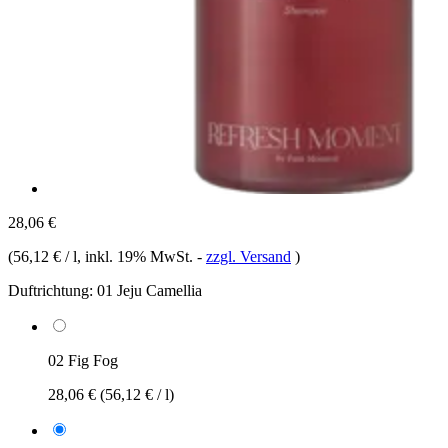
28,06 €
(
56,12 € / l
, inkl. 19% MwSt.
-
zzgl. Versand
)
Duftrichtung:
01 Jeju Camellia
02 Fig Fog
28,06 €
(56,12 € / l)