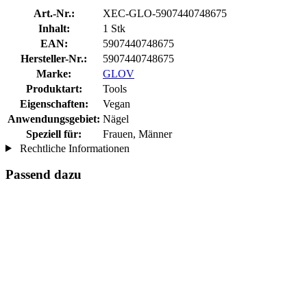
Art.-Nr.:
XEC-GLO-5907440748675
Inhalt:
1 Stk
EAN:
5907440748675
Hersteller-Nr.:
5907440748675
Marke:
GLOV
Produktart:
Tools
Eigenschaften:
Vegan
Anwendungsgebiet:
Nägel
Speziell für:
Frauen, Männer
Rechtliche Informationen
Passend dazu