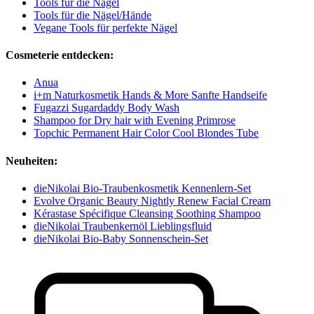
Tools für die Nägel
Tools für die Nägel/Hände
Vegane Tools für perfekte Nägel
Cosmeterie entdecken:
Anua
i+m Naturkosmetik Hands & More Sanfte Handseife
Fugazzi Sugardaddy Body Wash
Shampoo for Dry hair with Evening Primrose
Topchic Permanent Hair Color Cool Blondes Tube
Neuheiten:
dieNikolai Bio-Traubenkosmetik Kennenlern-Set
Evolve Organic Beauty Nightly Renew Facial Cream
Kérastase Spécifique Cleansing Soothing Shampoo
dieNikolai Traubenkernöl Lieblingsfluid
dieNikolai Bio-Baby Sonnenschein-Set