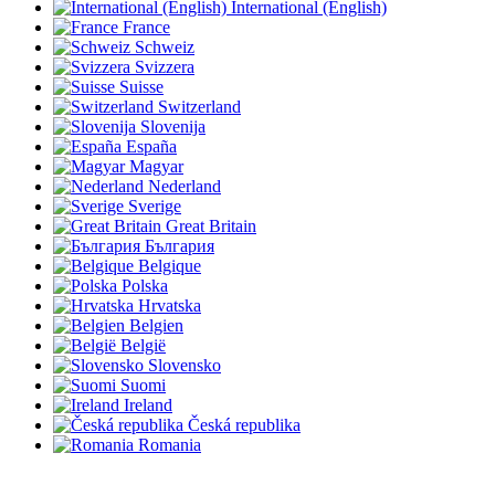
International (English)
France
Schweiz
Svizzera
Suisse
Switzerland
Slovenija
España
Magyar
Nederland
Sverige
Great Britain
България
Belgique
Polska
Hrvatska
Belgien
België
Slovensko
Suomi
Ireland
Česká republika
Romania