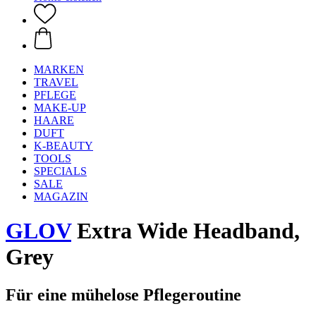
MARKEN
TRAVEL
PFLEGE
MAKE-UP
HAARE
DUFT
K-BEAUTY
TOOLS
SPECIALS
SALE
MAGAZIN
GLOV
Extra Wide Headband,
Grey
Für eine mühelose Pflegeroutine