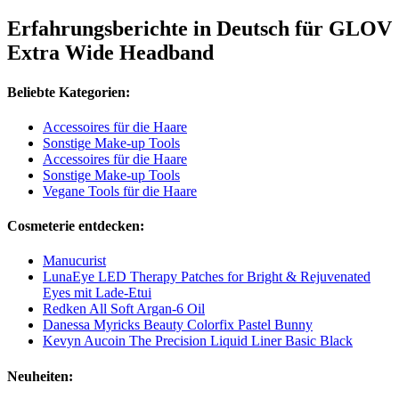
Erfahrungsberichte in Deutsch für GLOV
Extra Wide Headband
Beliebte Kategorien:
Accessoires für die Haare
Sonstige Make-up Tools
Accessoires für die Haare
Sonstige Make-up Tools
Vegane Tools für die Haare
Cosmeterie entdecken:
Manucurist
LunaEye LED Therapy Patches for Bright & Rejuvenated
Eyes mit Lade-Etui
Redken All Soft Argan-6 Oil
Danessa Myricks Beauty Colorfix Pastel Bunny
Kevyn Aucoin The Precision Liquid Liner Basic Black
Neuheiten: