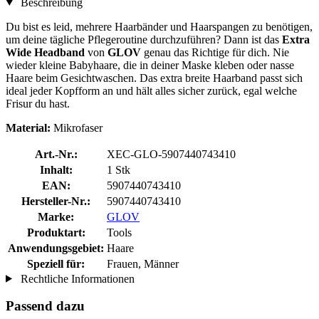
Beschreibung
Du bist es leid, mehrere Haarbänder und Haarspangen zu benötigen,
um deine tägliche Pflegeroutine durchzuführen? Dann ist das
Extra
Wide Headband
von
GLOV
genau das Richtige für dich. Nie
wieder kleine Babyhaare, die in deiner Maske kleben oder nasse
Haare beim Gesichtwaschen. Das extra breite Haarband passt sich
ideal jeder Kopfform an und hält alles sicher zurück, egal welche
Frisur du hast.
Material:
Mikrofaser
Art.-Nr.:
XEC-GLO-5907440743410
Inhalt:
1 Stk
EAN:
5907440743410
Hersteller-Nr.:
5907440743410
Marke:
GLOV
Produktart:
Tools
Anwendungsgebiet:
Haare
Speziell für:
Frauen, Männer
Rechtliche Informationen
Passend dazu