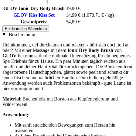
GLOV Ionic Dry Body Brush
39,90 €
GLOV Kiss Kiss Set
14,99 €
(1.070,71 € / kg)
Gesamtpreis:
54,89 €
Beide in den Warenkorb
Beschreibung
Heimkommen, tief durchatmen und relaxen - hört sich doch toll an
oder? Mit einer Massage mit dem
Ionic Dry Body Brush
von
GLOV
bekommst du die optimale Unterstützung für ein bequemes
Spa-Erlebnis für zu Hause. Ein paar Minuten täglich reichen aus,
um dir und deiner Haut Vitalität zurückzugeben. Die Bürste entfernt
abgestorbene Hautschüppchen, glättet sowie peelt und schenkt dir
einen frischen und natürlichen Hautton. Durch die regelmäßige
Anwendung werden auch Problemzonen bekämpft - gute Laune ist
hier vorprogrammiert!
Material
: Buchenholz mit Borsten aus Kupferlegierung und
Wildschwein
Anwendung
:
Mit sanft streichenden Bewegungen zum Herzen hin
massieren.
Auf dem Bauch sanft im Uhrzeigersinn kreisen.