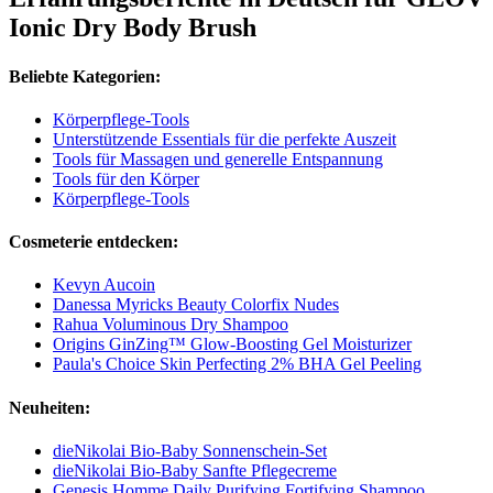
Ionic Dry Body Brush
Beliebte Kategorien:
Körperpflege-Tools
Unterstützende Essentials für die perfekte Auszeit
Tools für Massagen und generelle Entspannung
Tools für den Körper
Körperpflege-Tools
Cosmeterie entdecken:
Kevyn Aucoin
Danessa Myricks Beauty Colorfix Nudes
Rahua Voluminous Dry Shampoo
Origins GinZing™ Glow-Boosting Gel Moisturizer
Paula's Choice Skin Perfecting 2% BHA Gel Peeling
Neuheiten:
dieNikolai Bio-Baby Sonnenschein-Set
dieNikolai Bio-Baby Sanfte Pflegecreme
Genesis Homme Daily Purifying Fortifying Shampoo