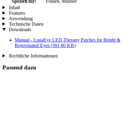
Speziell für:
Frauen, Männer
Inhalt
Features
Anwendung
Technische Daten
Downloads
Manual - LunaEye LED Therapy Patches for Bright &
Rejuvenated Eyes
(391,80 KB)
Rechtliche Informationen
Passend dazu