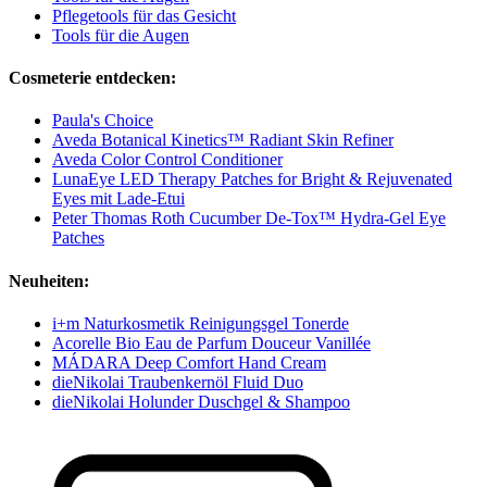
Pflegetools für das Gesicht
Tools für die Augen
Cosmeterie entdecken:
Paula's Choice
Aveda Botanical Kinetics™ Radiant Skin Refiner
Aveda Color Control Conditioner
LunaEye LED Therapy Patches for Bright & Rejuvenated
Eyes mit Lade-Etui
Peter Thomas Roth Cucumber De-Tox™ Hydra-Gel Eye
Patches
Neuheiten:
i+m Naturkosmetik Reinigungsgel Tonerde
Acorelle Bio Eau de Parfum Douceur Vanillée
MÁDARA Deep Comfort Hand Cream
dieNikolai Traubenkernöl Fluid Duo
dieNikolai Holunder Duschgel & Shampoo