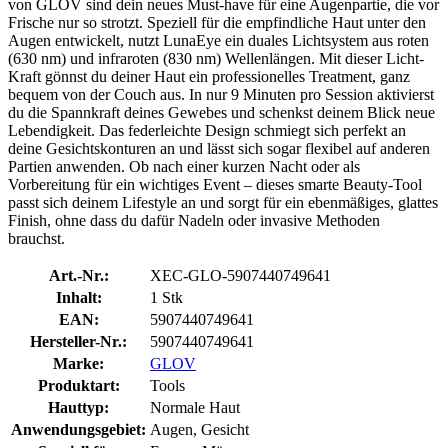
von GLOV sind dein neues Must-have für eine Augenpartie, die vor
Frische nur so strotzt. Speziell für die empfindliche Haut unter den
Augen entwickelt, nutzt LunaEye ein duales Lichtsystem aus roten
(630 nm) und infraroten (830 nm) Wellenlängen. Mit dieser Licht-
Kraft gönnst du deiner Haut ein professionelles Treatment, ganz
bequem von der Couch aus. In nur 9 Minuten pro Session aktivierst
du die Spannkraft deines Gewebes und schenkst deinem Blick neue
Lebendigkeit. Das federleichte Design schmiegt sich perfekt an
deine Gesichtskonturen an und lässt sich sogar flexibel auf anderen
Partien anwenden. Ob nach einer kurzen Nacht oder als
Vorbereitung für ein wichtiges Event – dieses smarte Beauty-Tool
passt sich deinem Lifestyle an und sorgt für ein ebenmäßiges, glattes
Finish, ohne dass du dafür Nadeln oder invasive Methoden
brauchst.
Art.-Nr.:
XEC-GLO-5907440749641
Inhalt:
1 Stk
EAN:
5907440749641
Hersteller-Nr.:
5907440749641
Marke:
GLOV
Produktart:
Tools
Hauttyp:
Normale Haut
Anwendungsgebiet:
Augen, Gesicht