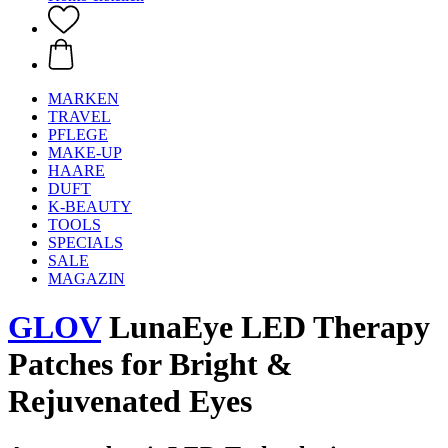
MARKEN
TRAVEL
PFLEGE
MAKE-UP
HAARE
DUFT
K-BEAUTY
TOOLS
SPECIALS
SALE
MAGAZIN
GLOV
LunaEye LED Therapy
Patches for Bright &
Rejuvenated Eyes