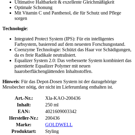
Ultimative Haltbarkeit & exzellente Gleichmäßigkeit
Optimale Schonung
Mit Vitamin C und Panthenol, die für Schutz und Pflege
sorgen
Technologie
:
Integrated Protect System (IPS): Für ein intelligentes
Farbsystem, basierend auf dem neuesten Forschungsstand.
Coenzyme Technologie: Schützt das Haar vor Schädigungen,
da es freie Radikale neutralisiert.
Equalizer System 2.0: Das verbesserte System kombiniert das
patentierte Equalizer Polymer mit neuen
haaroberflächenglättenden Inhaltsstoffen.
Hinweis
: Für das Depot-Dosen System ist der dazugehörige
Messbecher nötig, der nicht im Lieferumfang enthalten ist.
Art.-Nr.:
Xla-KAO-200436
Inhalt:
250 ml
EAN:
4021609003342
Hersteller-Nr.:
200436
Marke:
GOLDWELL
Produktart:
Styling