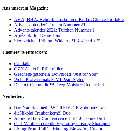
Aus unserem Magazin:
AHA, BHA, Retinol: Das können Paula's Choice Produkte
Adventskalender Türchen Nummer 21
Adventskalender 2021: Türchen Nummer 1
Après Ski für Deine Haut
Sternzeichen Edition: Widder (21.3. - 19.4.) ♈︎
Cosmeterie entdecken:
Caudalie
OZN Anabell: Rillenfüller
Geschenkgutschein-Download "Just for You"
Wella Professionals EIMI Pearl Styler
Dr.Jart+ Ceramidin™ Deep Moisture Recipe Set
Neuheiten:
i+m Naturkosmetik WE REDUCE Zahnputz Tabs
dieNikolai Traubenkernöl Duo
Acorelle Baby Sonnencreme LSF 50+ ohne Duft
Curl Manifesto Gentle Hydrating Creamy Shampoo
Living Proof Full Thickening Blow-Dry Cream