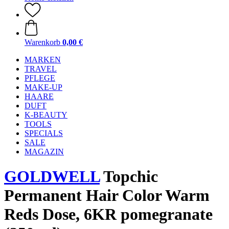
Warenkorb
0,00 €
MARKEN
TRAVEL
PFLEGE
MAKE-UP
HAARE
DUFT
K-BEAUTY
TOOLS
SPECIALS
SALE
MAGAZIN
GOLDWELL
Topchic
Permanent Hair Color Warm
Reds Dose, 6KR pomegranate