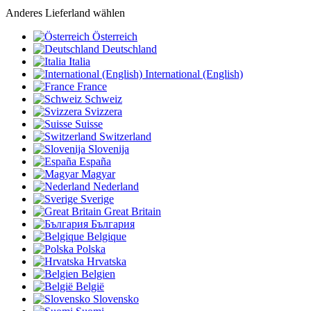
Anderes Lieferland wählen
Österreich
Deutschland
Italia
International (English)
France
Schweiz
Svizzera
Suisse
Switzerland
Slovenija
España
Magyar
Nederland
Sverige
Great Britain
България
Belgique
Polska
Hrvatska
Belgien
België
Slovensko