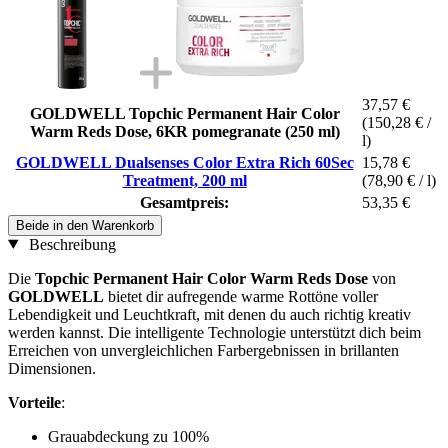
37,57 €
GOLDWELL Topchic Permanent Hair Color
(150,28 € /
Warm Reds Dose, 6KR pomegranate (250 ml)
l)
GOLDWELL Dualsenses Color Extra Rich 60Sec
15,78 €
Treatment, 200 ml
(78,90 € / l)
Gesamtpreis:
53,35 €
Beide in den Warenkorb
Beschreibung
Die
Topchic Permanent Hair Color Warm Reds Dose
von
GOLDWELL
bietet dir aufregende warme Rottöne voller
Lebendigkeit und Leuchtkraft, mit denen du auch richtig kreativ
werden kannst. Die intelligente Technologie unterstützt dich beim
Erreichen von unvergleichlichen Farbergebnissen in brillanten
Dimensionen.
Vorteile
:
Grauabdeckung zu 100%