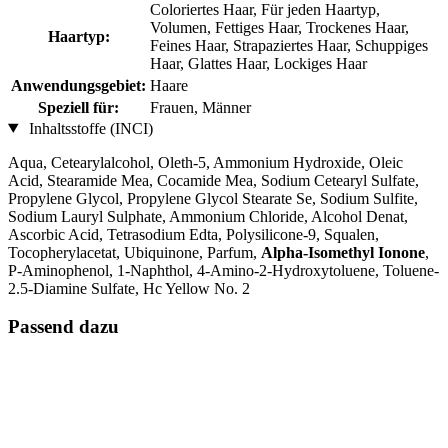
Coloriertes Haar, Für jeden Haartyp,
Volumen, Fettiges Haar, Trockenes Haar,
Haartyp:
Feines Haar, Strapaziertes Haar, Schuppiges
Haar, Glattes Haar, Lockiges Haar
Anwendungsgebiet:
Haare
Speziell für:
Frauen, Männer
Inhaltsstoffe (INCI)
Aqua, Cetearylalcohol, Oleth-5, Ammonium Hydroxide, Oleic
Acid, Stearamide Mea, Cocamide Mea, Sodium Cetearyl Sulfate,
Propylene Glycol, Propylene Glycol Stearate Se, Sodium Sulfite,
Sodium Lauryl Sulphate, Ammonium Chloride, Alcohol Denat,
Ascorbic Acid, Tetrasodium Edta, Polysilicone-9, Squalen,
Tocopherylacetat, Ubiquinone, Parfum,
Alpha-Isomethyl Ionone
,
P-Aminophenol, 1-Naphthol, 4-Amino-2-Hydroxytoluene, Toluene-
2.5-Diamine Sulfate, Hc Yellow No. 2
Passend dazu