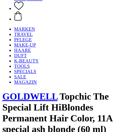
MARKEN
TRAVEL
PFLEGE
MAKE-UP
HAARE
DUFT
K-BEAUTY
TOOLS
SPECIALS
SALE
MAGAZIN
GOLDWELL
Topchic The
Special Lift HiBlondes
Permanent Hair Color, 11A
special ash blonde (60 ml)