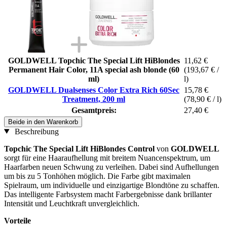
GOLDWELL Topchic The Special Lift HiBlondes
11,62 €
Permanent Hair Color, 11A special ash blonde (60
(193,67 € /
ml)
l)
GOLDWELL Dualsenses Color Extra Rich 60Sec
15,78 €
Treatment, 200 ml
(78,90 € / l)
Gesamtpreis:
27,40 €
Beide in den Warenkorb
Beschreibung
Topchic The Special Lift HiBlondes Control
von
GOLDWELL
sorgt für eine Haaraufhellung mit breitem Nuancenspektrum, um
Haarfarben neuen Schwung zu verleihen. Dabei sind Aufhellungen
um bis zu 5 Tonhöhen möglich. Die Farbe gibt maximalen
Spielraum, um individuelle und einzigartige Blondtöne zu schaffen.
Das intelligente Farbsystem macht Farbergebnisse dank brillanter
Intensität und Leuchtkraft unvergleichlich.
Vorteile