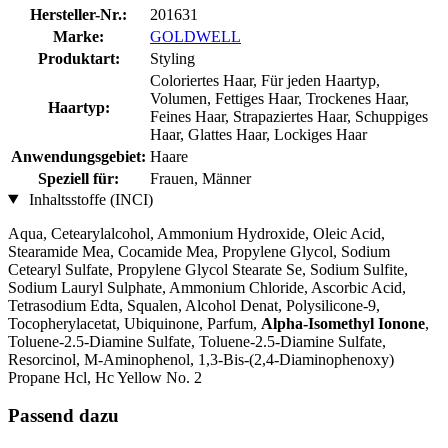
Hersteller-Nr.:
201631
Marke:
GOLDWELL
Produktart:
Styling
Coloriertes Haar, Für jeden Haartyp,
Volumen, Fettiges Haar, Trockenes Haar,
Haartyp:
Feines Haar, Strapaziertes Haar, Schuppiges
Haar, Glattes Haar, Lockiges Haar
Anwendungsgebiet:
Haare
Speziell für:
Frauen, Männer
Inhaltsstoffe (INCI)
Aqua, Cetearylalcohol, Ammonium Hydroxide, Oleic Acid,
Stearamide Mea, Cocamide Mea, Propylene Glycol, Sodium
Cetearyl Sulfate, Propylene Glycol Stearate Se, Sodium Sulfite,
Sodium Lauryl Sulphate, Ammonium Chloride, Ascorbic Acid,
Tetrasodium Edta, Squalen, Alcohol Denat, Polysilicone-9,
Tocopherylacetat, Ubiquinone, Parfum,
Alpha-Isomethyl Ionone
,
Toluene-2.5-Diamine Sulfate, Toluene-2.5-Diamine Sulfate,
Resorcinol, M-Aminophenol, 1,3-Bis-(2,4-Diaminophenoxy)
Propane Hcl, Hc Yellow No. 2
Passend dazu