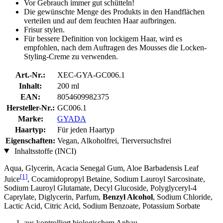
Vor Gebrauch immer gut schütteln!
Die gewünschte Menge des Produkts in den Handflächen
verteilen und auf dem feuchten Haar aufbringen.
Frisur stylen.
Für bessere Definition von lockigem Haar, wird es
empfohlen, nach dem Auftragen des Mousses die Locken-
Styling-Creme zu verwenden.
Art.-Nr.:
XEC-GYA-GC006.1
Inhalt:
200 ml
EAN:
8054609982375
Hersteller-Nr.:
GC006.1
Marke:
GYADA
Haartyp:
Für jeden Haartyp
Eigenschaften:
Vegan, Alkoholfrei, Tierversuchsfrei
Inhaltsstoffe (INCI)
Aqua, Glycerin, Acacia Senegal Gum, Aloe Barbadensis Leaf
[1]
Juice
, Cocamidopropyl Betaine, Sodium Lauroyl Sarcosinate,
Sodium Lauroyl Glutamate, Decyl Glucoside, Polyglyceryl-4
Caprylate, Diglycerin, Parfum,
Benzyl Alcohol
, Sodium Chloride,
Lactic Acid, Citric Acid, Sodium Benzoate, Potassium Sorbate
aus kontrolliert biologischem Anbau