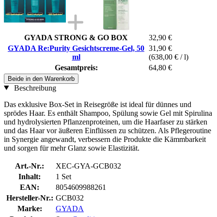
GYADA STRONG & GO BOX
32,90 €
GYADA Re:Purity Gesichtscreme-Gel, 50
31,90 €
ml
(638,00 € / l)
Gesamtpreis:
64,80 €
Beide in den Warenkorb
Beschreibung
Das exklusive Box-Set in Reisegröße ist ideal für dünnes und
sprödes Haar. Es enthält Shampoo, Spülung sowie Gel mit Spirulina
und hydrolysierten Pflanzenproteinen, um die Haarfaser zu stärken
und das Haar vor äußeren Einflüssen zu schützen. Als Pflegeroutine
in Synergie angewandt, verbessern die Produkte die Kämmbarkeit
und sorgen für mehr Glanz sowie Elastizität.
Art.-Nr.:
XEC-GYA-GCB032
Inhalt:
1 Set
EAN:
8054609988261
Hersteller-Nr.:
GCB032
Marke:
GYADA