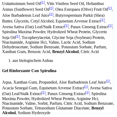
[1]
Usitatissimum Seed Oil
, Vitis Vinifera Seed Oil, Helianthus
[1]
[1]
Annus (Sunflower) Seed Oil
, Olea Europaea (Olive) Fruit Oil
,
[1]
Aloe Barbadensis Leaf Juice
, Butyrospermum Parkii (Shea)
[1]
Butter, Glycerin, Cetyl Alcohol, Equisetum Arvense Extract
,
[1]
[1]
Avena Sativa (Oat) Leaf/Stalk Extract
, Panax Ginseng Extract
,
Spirulina Maxima Powder, Hydrolized Wheat Protein, Glycerin
[1]
Soja Oil
, Tocopherylacetat, Glycine Soja (Soybean) Protein,
Niacinamide, Arginine Hci, Valine, Lactic Acid, Sodium
Dehydroacetate, Sodium Benzoate, Potassium Sorbate, Parfum,
Xanthan Gum, Benzoic Acid,
Benzyl Alcohol
, Citric Acid
aus biologischem Anbau
Gel Rinforzante Con Spirulina
[1]
Aqua, Xanthan Gum, Propandiol, Aloe Barbadensis Leaf Juice
,
[1]
Acacia Senegal Gum, Equisetum Arvense Extract
, Avena Sativa
[1]
[1]
(Oat) Leaf/Stalk Extract
, Panax Ginseng Extract
, Spirulina
Maxima Powder, Hydrolized Wheat Protein, Arginine Hci,
Niacinamide, Valine, Sorbit, Parfum, Citric Acid, Sodium Benzoate,
Potassium Sorbate, Tetrasodium Glutamate Diacetate,
Benzyl
Alcohol
, Sodium Hydroxyde