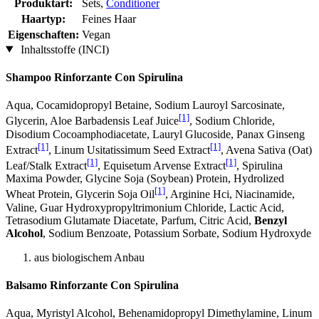
Produktart:
Sets,
Conditioner
Haartyp:
Feines Haar
Eigenschaften:
Vegan
Inhaltsstoffe (INCI)
Shampoo Rinforzante Con Spirulina
Aqua, Cocamidopropyl Betaine, Sodium Lauroyl Sarcosinate,
[1]
Glycerin, Aloe Barbadensis Leaf Juice
, Sodium Chloride,
Disodium Cocoamphodiacetate, Lauryl Glucoside, Panax Ginseng
[1]
[1]
Extract
, Linum Usitatissimum Seed Extract
, Avena Sativa (Oat)
[1]
[1]
Leaf/Stalk Extract
, Equisetum Arvense Extract
, Spirulina
Maxima Powder, Glycine Soja (Soybean) Protein, Hydrolized
[1]
Wheat Protein, Glycerin Soja Oil
, Arginine Hci, Niacinamide,
Valine, Guar Hydroxypropyltrimonium Chloride, Lactic Acid,
Tetrasodium Glutamate Diacetate, Parfum, Citric Acid,
Benzyl
Alcohol
, Sodium Benzoate, Potassium Sorbate, Sodium Hydroxyde
aus biologischem Anbau
Balsamo Rinforzante Con Spirulina
Aqua, Myristyl Alcohol, Behenamidopropyl Dimethylamine, Linum