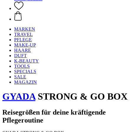
MARKEN
TRAVEL
PFLEGE
MAKE-UP
HAARE
DUFT
K-BEAUTY
TOOLS
SPECIALS
SALE
MAGAZIN
GYADA
STRONG & GO BOX
Reisegrößen für deine kräftigende
Pflegeroutine