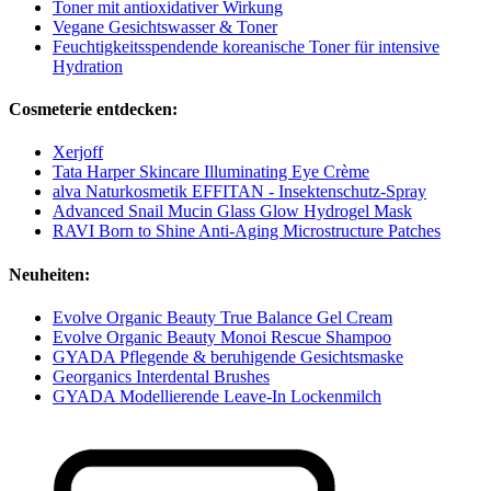
Toner mit antioxidativer Wirkung
Vegane Gesichtswasser & Toner
Feuchtigkeitsspendende koreanische Toner für intensive
Hydration
Cosmeterie entdecken:
Xerjoff
Tata Harper Skincare Illuminating Eye Crème
alva Naturkosmetik EFFITAN - Insektenschutz-Spray
Advanced Snail Mucin Glass Glow Hydrogel Mask
RAVI Born to Shine Anti-Aging Microstructure Patches
Neuheiten:
Evolve Organic Beauty True Balance Gel Cream
Evolve Organic Beauty Monoi Rescue Shampoo
GYADA Pflegende & beruhigende Gesichtsmaske
Georganics Interdental Brushes
GYADA Modellierende Leave-In Lockenmilch