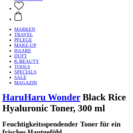
MARKEN
TRAVEL
PFLEGE
MAKE-UP
HAARE
DUFT
K-BEAUTY
TOOLS
SPECIALS
SALE
MAGAZIN
HaruHaru Wonder
Black Rice
Hyaluronic Toner, 300 ml
Feuchtigkeitsspendender Toner für ein
frisches Hautgefühl