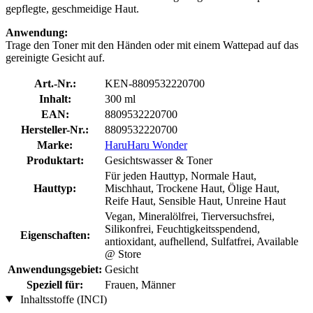
gepflegte, geschmeidige Haut.
Anwendung:
Trage den Toner mit den Händen oder mit einem Wattepad auf das
gereinigte Gesicht auf.
Art.-Nr.:
KEN-8809532220700
Inhalt:
300 ml
EAN:
8809532220700
Hersteller-Nr.:
8809532220700
Marke:
HaruHaru Wonder
Produktart:
Gesichtswasser & Toner
Für jeden Hauttyp, Normale Haut,
Hauttyp:
Mischhaut, Trockene Haut, Ölige Haut,
Reife Haut, Sensible Haut, Unreine Haut
Vegan, Mineralölfrei, Tierversuchsfrei,
Silikonfrei, Feuchtigkeitsspendend,
Eigenschaften:
antioxidant, aufhellend, Sulfatfrei, Available
@ Store
Anwendungsgebiet:
Gesicht
Speziell für:
Frauen, Männer
Inhaltsstoffe (INCI)