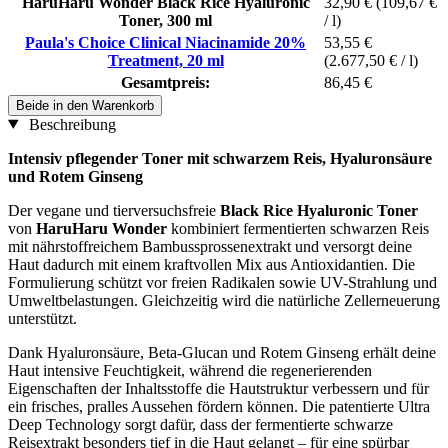
HaruHaru Wonder Black Rice Hyaluronic
32,90 €
(109,67 €
Toner, 300 ml
/ l)
Paula's Choice Clinical Niacinamide 20%
53,55 €
Treatment, 20 ml
(2.677,50 € / l)
Gesamtpreis:
86,45 €
Beide in den Warenkorb
Beschreibung
Intensiv pflegender Toner mit schwarzem Reis, Hyaluronsäure
und Rotem Ginseng
Der vegane und tierversuchsfreie
Black Rice Hyaluronic Toner
von
HaruHaru Wonder
kombiniert fermentierten schwarzen Reis
mit nährstoffreichem Bambussprossenextrakt und versorgt deine
Haut dadurch mit einem kraftvollen Mix aus Antioxidantien. Die
Formulierung schützt vor freien Radikalen sowie UV-Strahlung und
Umweltbelastungen. Gleichzeitig wird die natürliche Zellerneuerung
unterstützt.
Dank Hyaluronsäure, Beta-Glucan und Rotem Ginseng erhält deine
Haut intensive Feuchtigkeit, während die regenerierenden
Eigenschaften der Inhaltsstoffe die Hautstruktur verbessern und für
ein frisches, pralles Aussehen fördern können. Die patentierte Ultra
Deep Technology sorgt dafür, dass der fermentierte schwarze
Reisextrakt besonders tief in die Haut gelangt – für eine spürbar