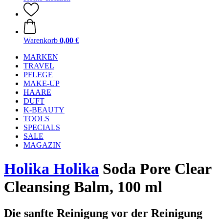
Warenkorb
0,00 €
MARKEN
TRAVEL
PFLEGE
MAKE-UP
HAARE
DUFT
K-BEAUTY
TOOLS
SPECIALS
SALE
MAGAZIN
Holika Holika
Soda Pore Clear
Cleansing Balm, 100 ml
Die sanfte Reinigung vor der Reinigung