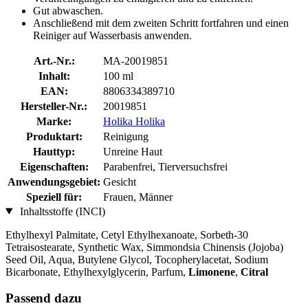
Gut abwaschen.
Anschließend mit dem zweiten Schritt fortfahren und einen
Reiniger auf Wasserbasis anwenden.
Art.-Nr.:
MA-20019851
Inhalt:
100 ml
EAN:
8806334389710
Hersteller-Nr.:
20019851
Marke:
Holika Holika
Produktart:
Reinigung
Hauttyp:
Unreine Haut
Eigenschaften:
Parabenfrei, Tierversuchsfrei
Anwendungsgebiet:
Gesicht
Speziell für:
Frauen, Männer
Inhaltsstoffe (INCI)
Ethylhexyl Palmitate, Cetyl Ethylhexanoate, Sorbeth-30
Tetraisostearate, Synthetic Wax, Simmondsia Chinensis (Jojoba)
Seed Oil, Aqua, Butylene Glycol, Tocopherylacetat, Sodium
Bicarbonate, Ethylhexylglycerin, Parfum,
Limonene
,
Citral
Passend dazu