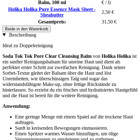
Balm, 100 ml
€ / l)
Holika Holika Pure Essence Mask Sheet -
2,50 €
Sheabutter
Gesamtpreis:
31,50 €
Beide in den Warenkorb
Beschreibung
Ideal zu Doppelreinigung
Soda Tok Tok Pore Clear Cleansing Balm
von
Holika Holika
ist
ein sanfter Reinigungsbalsam für unreine Haut und dient als
perfekter erster Schritt zur zweifachen Reinigung. Dank seiner
Sorbet-Textur gleitet der Balsam über die Haut und löst
Unreinheiten, wie überschüssigen Talg und sogar das
widerstandsfähigste Make-up, ohne fettige Rückstände zu
hinterlassen. So erzielst du ein frisches und hydratisiertes Hautgefühl
und die Haut ist bereit für die weitere Reinigung.
Anwendung:
Eine geringe Menge mit einem Spatel auf die trockene Haut
auftragen.
Sanft in kreisenden Bewegungen einmassieren.
Einen Spritzer warmes Wasser hinzufügen, um ölige
Verunreinigungen zu emulgieren und zu entfernen.