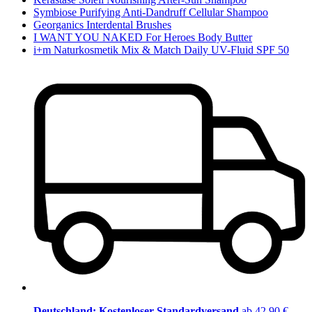
Symbiose Purifying Anti-Dandruff Cellular Shampoo
Georganics Interdental Brushes
I WANT YOU NAKED For Heroes Body Butter
i+m Naturkosmetik Mix & Match Daily UV-Fluid SPF 50
Deutschland: Kostenloser Standardversand
ab 42,90 €