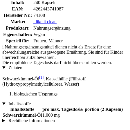
Inhalt:
240 Kapseln
EAN:
4262443741087
Hersteller-Nr.:
74108
Marke:
i like it clean
Produktart:
Nahrungsergänzung
Eigenschaften:
Vegan
Speziell für:
Frauen, Männer
i
Nahrungsergänzungsmittel dienen nicht als Ersatz für eine
abwechslungsreiche ausgewogene Ernährung. Sie sind für Kinder
unerreichbar aufzubewahren.
Die empfohlene Tagesdosis darf nicht überschritten werden.
Zutaten
[1]
Schwarzkümmel-Öl
, Kapselhülle (Füllstoff
(Hydroxypropylmethylcellulose), Wasser)
biologischen Ursprungs
Inhaltsstoffe
Inhaltsstoffe
pro max. Tagesdosis/-portion (2 Kapseln)
Schwarzkümmel-Öl
1.000 mg
Rechtliche Informationen