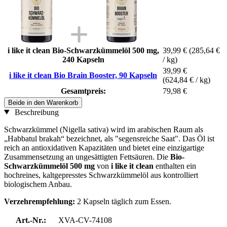
i like it clean Bio-Schwarzkümmelöl 500 mg,
39,99 €
(285,64 €
240 Kapseln
/ kg)
39,99 €
i like it clean Bio Brain Booster, 90 Kapseln
(624,84 € / kg)
Gesamtpreis:
79,98 €
Beide in den Warenkorb
Beschreibung
Schwarzkümmel (Nigella sativa) wird im arabischen Raum als
„Habbatul brakah“ bezeichnet, als "segensreiche Saat". Das Öl ist
reich an antioxidativen Kapazitäten und bietet eine einzigartige
Zusammensetzung an ungesättigten Fettsäuren. Die
Bio-
Schwarzkümmelöl 500 mg
von
i like it clean
enthalten ein
hochreines, kaltgepresstes Schwarzkümmelöl aus kontrolliert
biologischem Anbau.
Verzehrempfehlung:
2 Kapseln täglich zum Essen.
Art.-Nr.:
XVA-CV-74108