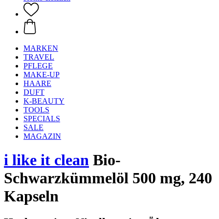
MARKEN
TRAVEL
PFLEGE
MAKE-UP
HAARE
DUFT
K-BEAUTY
TOOLS
SPECIALS
SALE
MAGAZIN
i like it clean
Bio-
Schwarzkümmelöl 500 mg, 240
Kapseln