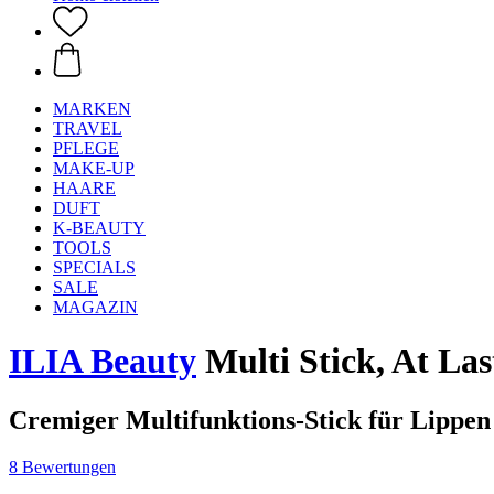
MARKEN
TRAVEL
PFLEGE
MAKE-UP
HAARE
DUFT
K-BEAUTY
TOOLS
SPECIALS
SALE
MAGAZIN
ILIA Beauty
Multi Stick, At Last
Cremiger Multifunktions-Stick für Lipp
8 Bewertungen