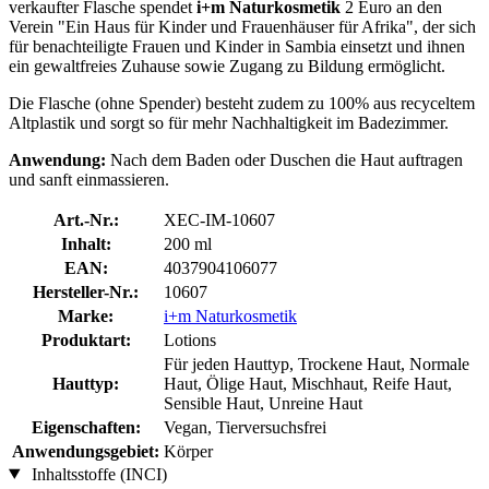
verkaufter Flasche spendet
i+m Naturkosmetik
2 Euro an den
Verein "Ein Haus für Kinder und Frauenhäuser für Afrika", der sich
für benachteiligte Frauen und Kinder in Sambia einsetzt und ihnen
ein gewaltfreies Zuhause sowie Zugang zu Bildung ermöglicht.
Die Flasche (ohne Spender) besteht zudem zu 100% aus recyceltem
Altplastik und sorgt so für mehr Nachhaltigkeit im Badezimmer.
Anwendung:
Nach dem Baden oder Duschen die Haut auftragen
und sanft einmassieren.
Art.-Nr.:
XEC-IM-10607
Inhalt:
200 ml
EAN:
4037904106077
Hersteller-Nr.:
10607
Marke:
i+m Naturkosmetik
Produktart:
Lotions
Für jeden Hauttyp, Trockene Haut, Normale
Hauttyp:
Haut, Ölige Haut, Mischhaut, Reife Haut,
Sensible Haut, Unreine Haut
Eigenschaften:
Vegan, Tierversuchsfrei
Anwendungsgebiet:
Körper
Inhaltsstoffe (INCI)