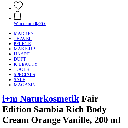
Warenkorb
0,00 €
MARKEN
TRAVEL
PFLEGE
MAKE-UP
HAARE
DUFT
K-BEAUTY
TOOLS
SPECIALS
SALE
MAGAZIN
i+m Naturkosmetik
Fair
Edition Sambia Rich Body
Cream Orange Vanille, 200 ml