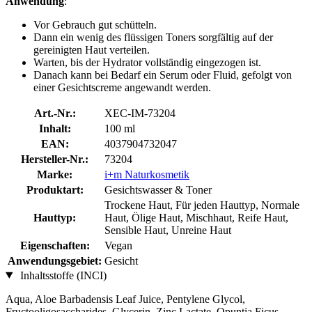
Anwendung
:
Vor Gebrauch gut schütteln.
Dann ein wenig des flüssigen Toners sorgfältig auf der
gereinigten Haut verteilen.
Warten, bis der Hydrator vollständig eingezogen ist.
Danach kann bei Bedarf ein Serum oder Fluid, gefolgt von
einer Gesichtscreme angewandt werden.
Art.-Nr.:
XEC-IM-73204
Inhalt:
100 ml
EAN:
4037904732047
Hersteller-Nr.:
73204
Marke:
i+m Naturkosmetik
Produktart:
Gesichtswasser & Toner
Trockene Haut, Für jeden Hauttyp, Normale
Hauttyp:
Haut, Ölige Haut, Mischhaut, Reife Haut,
Sensible Haut, Unreine Haut
Eigenschaften:
Vegan
Anwendungsgebiet:
Gesicht
Inhaltsstoffe (INCI)
Aqua, Aloe Barbadensis Leaf Juice, Pentylene Glycol,
Fructooligosaccharides, Glycerin, Zinc Lactate, Opuntia Ficus