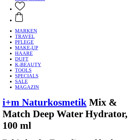
MARKEN
TRAVEL
PFLEGE
MAKE-UP
HAARE
DUFT
K-BEAUTY
TOOLS
SPECIALS
SALE
MAGAZIN
i+m Naturkosmetik
Mix &
Match Deep Water Hydrator,
100 ml