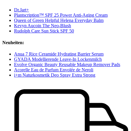
Dr.Jart+
Plantscription™ SPF 25 Power Anti-Aging Cream
Queen of Green Helpful Helena Everyday Balm
Kevyn Aucoin The Neo-Blush
Rudolph Care Sun Stick SPF 50
Neuheiten:
Anua 7 Rice Ceramide Hydrating Barrier Serum
GYADA Modellierende Leave-In Lockenmilch
Evolve Organic Beauty Reusable Makeup Remover Pads
Acorelle Eau de Parfum Envolée de Neroli
i+m Naturkosmetik Deo Spray Extra Strong