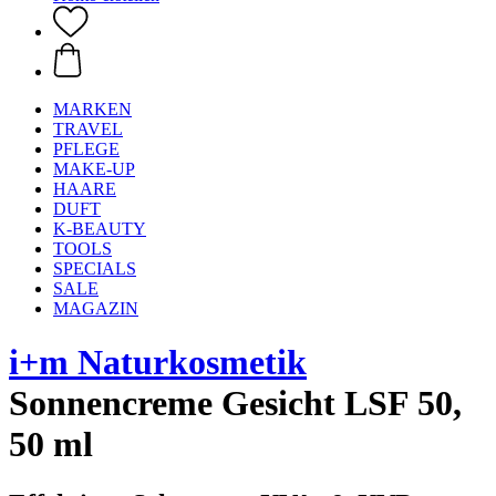
MARKEN
TRAVEL
PFLEGE
MAKE-UP
HAARE
DUFT
K-BEAUTY
TOOLS
SPECIALS
SALE
MAGAZIN
i+m Naturkosmetik
Sonnencreme Gesicht LSF 50,
50 ml