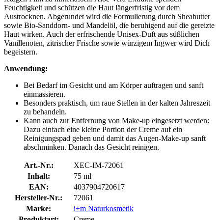
Feuchtigkeit und schützen die Haut längerfristig vor dem
Austrocknen. Abgerundet wird die Formulierung durch Sheabutter
sowie Bio-Sanddorn- und Mandelöl, die beruhigend auf die gereizte
Haut wirken. Auch der erfrischende Unisex-Duft aus süßlichen
Vanillenoten, zitrischer Frische sowie würzigem Ingwer wird Dich
begeistern.
Anwendung:
Bei Bedarf im Gesicht und am Körper auftragen und sanft
einmassieren.
Besonders praktisch, um raue Stellen in der kalten Jahreszeit
zu behandeln.
Kann auch zur Entfernung von Make-up eingesetzt werden:
Dazu einfach eine kleine Portion der Creme auf ein
Reinigungspad geben und damit das Augen-Make-up sanft
abschminken. Danach das Gesicht reinigen.
Art.-Nr.:
XEC-IM-72061
Inhalt:
75 ml
EAN:
4037904720617
Hersteller-Nr.:
72061
Marke:
i+m Naturkosmetik
Produktart:
Creme