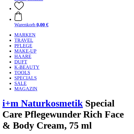
Warenkorb
0,00 €
MARKEN
TRAVEL
PFLEGE
MAKE-UP
HAARE
DUFT
K-BEAUTY
TOOLS
SPECIALS
SALE
MAGAZIN
i+m Naturkosmetik
Special
Care Pflegewunder Rich Face
& Body Cream, 75 ml