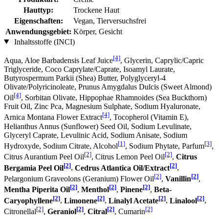
Hauttyp:
Trockene Haut
Eigenschaften:
Vegan, Tierversuchsfrei
Anwendungsgebiet:
Körper, Gesicht
Inhaltsstoffe (INCI)
[4]
Aqua, Aloe Barbadensis Leaf Juice
, Glycerin, Caprylic/Capric
Triglyceride, Coco Caprylate/Caprate, Isoamyl Laurate,
Butyrospermum Parkii (Shea) Butter, Polyglyceryl-4
Olivate/Polyricinoleate, Prunus Amygdalus Dulcis (Sweet Almond)
[4]
Oil
, Sorbitan Olivate, Hippophae Rhamnoides (Sea Buckthorn)
Fruit Oil, Zinc Pca, Magnesium Sulphate, Sodium Hyaluronate,
[4]
Arnica Montana Flower Extract
, Tocopherol (Vitamin E),
Helianthus Annus (Sunflower) Seed Oil, Sodium Levulinate,
Glyceryl Caprate, Levulinic Acid, Sodium Anisate, Sodium
[1]
[3]
Hydroxyde, Sodium Citrate, Alcohol
, Sodium Phytate, Parfum
,
[2]
[2]
Citrus Aurantium Peel Oil
, Citrus Lemon Peel Oil
,
Citrus
[2]
[2]
Bergamia Peel Oil
,
Cedrus Atlantica Oil/Extract
,
[2]
[2]
Pelargonium Graveolons (Geranium) Flower Oil
,
Vanillin
,
[2]
[2]
[2]
Mentha Piperita Oil
,
Menthol
,
Pinene
,
Beta-
[2]
[2]
[2]
[2]
Caryophyllene
,
Limonene
,
Linalyl Acetate
,
Linalool
,
[2]
[2]
[2]
[2]
Citronellal
,
Geraniol
,
Citral
, Cumarin