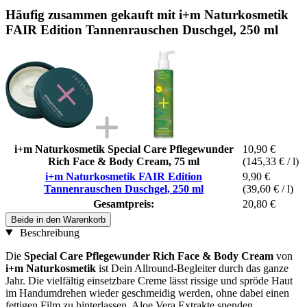
Häufig zusammen gekauft mit i+m Naturkosmetik
FAIR Edition Tannenrauschen Duschgel, 250 ml
i+m Naturkosmetik Special Care Pflegewunder
10,90 €
Rich Face & Body Cream, 75 ml
(145,33 € / l)
i+m Naturkosmetik FAIR Edition
9,90 €
Tannenrauschen Duschgel, 250 ml
(39,60 € / l)
Gesamtpreis:
20,80 €
Beide in den Warenkorb
Beschreibung
Die
Special Care Pflegewunder Rich Face & Body Cream
von
i+m Naturkosmetik
ist Dein Allround-Begleiter durch das ganze
Jahr. Die vielfältig einsetzbare Creme lässt rissige und spröde Haut
im Handumdrehen wieder geschmeidig werden, ohne dabei einen
fettigen Film zu hinterlassen. Aloe Vera Extrakte spenden