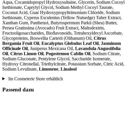
Aqua, Cocamidopropyl Hydroxysultaine, Glycerin, Sodium Cocoyl
Isethionate, Caprylyl Glycol, Sodium Methyl Cocoyl Taurate,
Coconut Acid, Guar Hydroxypropyltrimonium Chloride, Sodium
Isethionate, Cyperus Esculentus (Yellow Nutsedge) Tuber Extract,
Xanthan Gum, Panthenol, Butyrospermum Parkii (Shea) Butter,
Persea Gratissima (Avocado) Fruit Extract, Maltodextrin,
Fructooligosaccharides, Bioflavonoids, Tetrahexyldecyl Ascorbate,
Glycoproteins, Boswellia Carterii (Olibanum) Oil,
Citrus
Bergamia Fruit Oil
,
Eucalyptus Globulus Leaf Oil
,
Jasminum
Officinale Oil
, Juniperus Mexicana Oil,
Lavandula Angustifolia
Oil
,
Citrus Limon Oil
,
Pogostemon Cablin Oil
, Sodium Citrate,
Sodium Gluconate, Pentylene Glycol, Saccharide Isomerate,
Hydroxy Citronellal, Triethylcitrate, Potassium Sorbate, Citric Acid,
Sodium Levulinate,
Limonene
,
Linalool
Im Cosmeterie Store erhältlich
Passend dazu