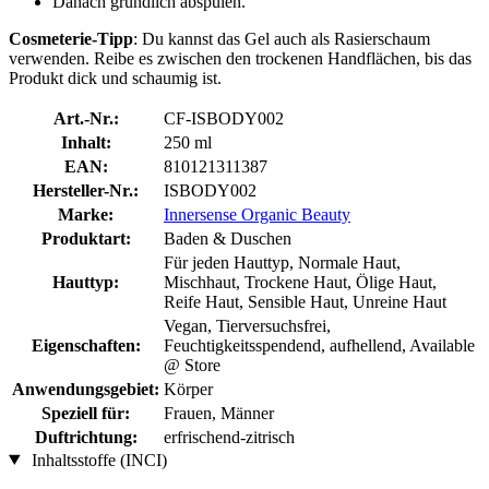
Danach gründlich abspülen.
Cosmeterie-Tipp
: Du kannst das Gel auch als Rasierschaum
verwenden. Reibe es zwischen den trockenen Handflächen, bis das
Produkt dick und schaumig ist.
Art.-Nr.:
CF-ISBODY002
Inhalt:
250 ml
EAN:
810121311387
Hersteller-Nr.:
ISBODY002
Marke:
Innersense Organic Beauty
Produktart:
Baden & Duschen
Für jeden Hauttyp, Normale Haut,
Hauttyp:
Mischhaut, Trockene Haut, Ölige Haut,
Reife Haut, Sensible Haut, Unreine Haut
Vegan, Tierversuchsfrei,
Eigenschaften:
Feuchtigkeitsspendend, aufhellend, Available
@ Store
Anwendungsgebiet:
Körper
Speziell für:
Frauen, Männer
Duftrichtung:
erfrischend-zitrisch
Inhaltsstoffe (INCI)