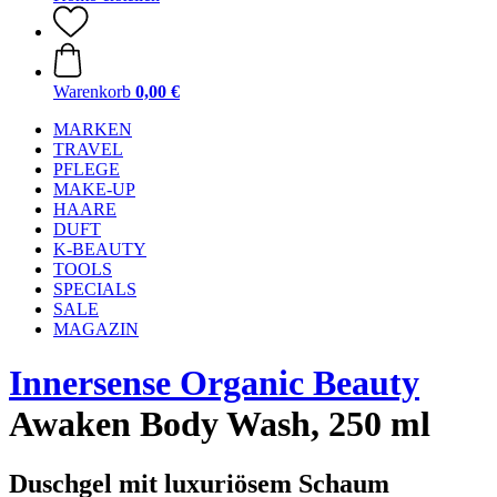
Warenkorb
0,00 €
MARKEN
TRAVEL
PFLEGE
MAKE-UP
HAARE
DUFT
K-BEAUTY
TOOLS
SPECIALS
SALE
MAGAZIN
Innersense Organic Beauty
Awaken Body Wash, 250 ml
Duschgel mit luxuriösem Schaum