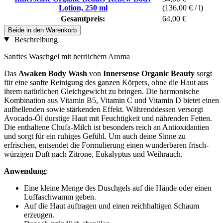
Lotion, 250 ml
(136,00 € / l)
Gesamtpreis:
64,00 €
Beide in den Warenkorb
Beschreibung
Sanftes Waschgel mit herrlichem Aroma
Das
Awaken Body Wash
von
Innersense Organic Beauty
sorgt
für eine sanfte Reinigung des ganzen Körpers, ohne die Haut aus
ihrem natürlichen Gleichgewicht zu bringen. Die harmonische
Kombination aus Vitamin B5, Vitamin C und Vitamin D bietet einen
aufhellenden sowie stärkenden Effekt. Währenddessen versorgt
Avocado-Öl durstige Haut mit Feuchtigkeit und nährenden Fetten.
Die enthaltene Chufa-Milch ist besonders reich an Antioxidantien
und sorgt für ein ruhiges Gefühl. Um auch deine Sinne zu
erfrischen, entsendet die Formulierung einen wunderbaren frisch-
würzigen Duft nach Zitrone, Eukalyptus und Weihrauch.
Anwendung
:
Eine kleine Menge des Duschgels auf die Hände oder einen
Luffaschwamm geben.
Auf die Haut auftragen und einen reichhaltigen Schaum
erzeugen.