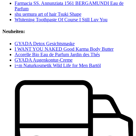
Farmacia SS. Annunziata 1561 BERGAMUNDI Eau de
Parfum
shu uemura art of hair Tsuki Shape
Whitening Toothpaste Of Course I Still Luv You
Neuheiten:
GYADA Detox Gesichtsmaske
I WANT YOU NAKED Good Karma Body Butter
Acorelle Bio Eau de Parfum Jardin des Thés
GYADA Augenkontur-Creme
i+m Naturkosmetik Wild Life for Men Bartöl