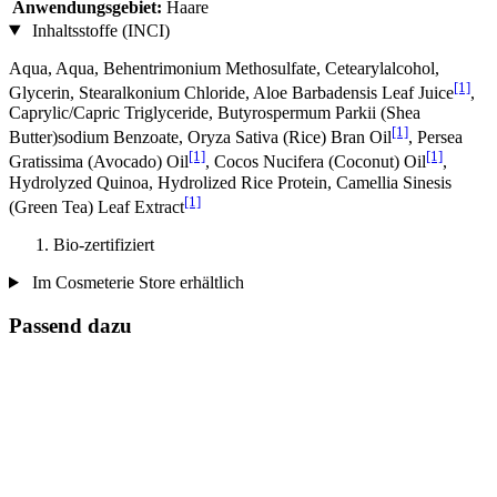
Anwendungsgebiet:
Haare
Inhaltsstoffe (INCI)
Aqua, Aqua, Behentrimonium Methosulfate, Cetearylalcohol,
[1]
Glycerin, Stearalkonium Chloride, Aloe Barbadensis Leaf Juice
,
Caprylic/Capric Triglyceride, Butyrospermum Parkii (Shea
[1]
Butter)sodium Benzoate, Oryza Sativa (Rice) Bran Oil
, Persea
[1]
[1]
Gratissima (Avocado) Oil
, Cocos Nucifera (Coconut) Oil
,
Hydrolyzed Quinoa, Hydrolized Rice Protein, Camellia Sinesis
[1]
(Green Tea) Leaf Extract
Bio-zertifiziert
Im Cosmeterie Store erhältlich
Passend dazu