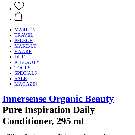
MARKEN
TRAVEL
PFLEGE
MAKE-UP
HAARE
DUFT
K-BEAUTY
TOOLS
SPECIALS
SALE
MAGAZIN
Innersense Organic Beauty
Pure Inspiration Daily
Conditioner, 295 ml