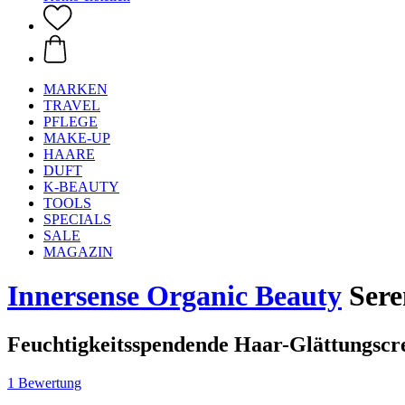
MARKEN
TRAVEL
PFLEGE
MAKE-UP
HAARE
DUFT
K-BEAUTY
TOOLS
SPECIALS
SALE
MAGAZIN
Innersense Organic Beauty
Sere
Feuchtigkeitsspendende Haar-Glättungsc
1 Bewertung