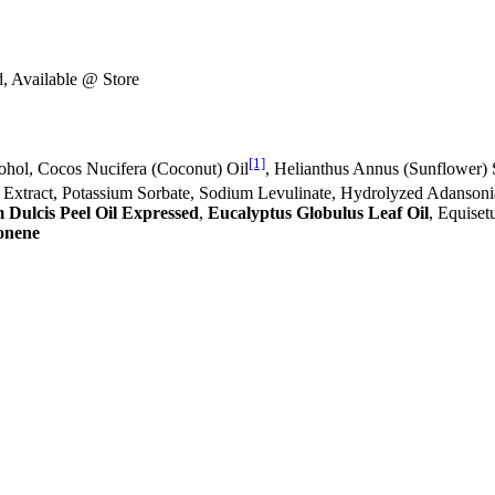
d, Available @ Store
[1]
ohol, Cocos Nucifera (Coconut) Oil
, Helianthus Annus (Sunflower) 
r Extract, Potassium Sorbate, Sodium Levulinate, Hydrolyzed Adansonia
 Dulcis Peel Oil Expressed
,
Eucalyptus Globulus Leaf Oil
, Equise
onene