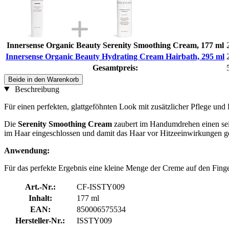
Innersense Organic Beauty Serenity Smoothing Cream, 177 ml
Innersense Organic Beauty Hydrating Cream Hairbath, 295 ml
Gesamtpreis:
Beide in den Warenkorb
Beschreibung
Für einen perfekten, glattgeföhnten Look mit zusätzlicher Pflege und 
Die
Serenity Smoothing Cream
zaubert im Handumdrehen einen sei
im Haar eingeschlossen und damit das Haar vor Hitzeeinwirkungen ges
Anwendung:
Für das perfekte Ergebnis eine kleine Menge der Creme auf den Finger
Art.-Nr.:
CF-ISSTY009
Inhalt:
177 ml
EAN:
850006575534
Hersteller-Nr.:
ISSTY009