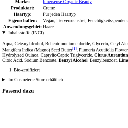
Marke:
Innersense Organic Beauty
Produktart:
Creme
Haartyp:
Für jeden Haartyp
Eigenschaften:
Vegan, Tierversuchsfrei, Feuchtigkeitsspenden
Anwendungsgebiet:
Haare
Inhaltsstoffe (INCI)
Aqua, Cetearylalcohol, Behentrimoniumchloride, Glycerin, Cetyl Alc
[1]
Mangifera Indica (Magno) Seed Butter
, Plumeria Acutifolia Flowe
Hydrolyzed Quinoa, Caprylic/Capric Triglyceride,
Citrus Aurantium
Citric Acid, Sodium Benzoate,
Benzyl Alcohol
, Benzylbenzoat,
Lim
Bio-zertifiziert
Im Cosmeterie Store erhältlich
Passend dazu