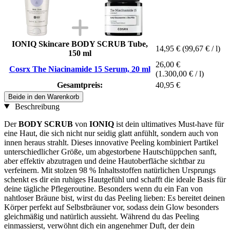
IONIQ Skincare BODY SCRUB Tube,
14,95 €
(99,67 € / l)
150 ml
26,00 €
Cosrx The Niacinamide 15 Serum, 20 ml
(1.300,00 € / l)
Gesamtpreis:
40,95 €
Beide in den Warenkorb
Beschreibung
Der
BODY SCRUB
von
IONIQ
ist dein ultimatives Must-have für
eine Haut, die sich nicht nur seidig glatt anfühlt, sondern auch von
innen heraus strahlt. Dieses innovative Peeling kombiniert Partikel
unterschiedlicher Größe, um abgestorbene Hautschüppchen sanft,
aber effektiv abzutragen und deine Hautoberfläche sichtbar zu
verfeinern. Mit stolzen 98 % Inhaltsstoffen natürlichen Ursprungs
schenkt es dir ein ruhiges Hautgefühl und schafft die ideale Basis für
deine tägliche Pflegeroutine. Besonders wenn du ein Fan von
nahtloser Bräune bist, wirst du das Peeling lieben: Es bereitet deinen
Körper perfekt auf Selbstbräuner vor, sodass dein Glow besonders
gleichmäßig und natürlich aussieht. Während du das Peeling
einmassierst, verwöhnt dich ein angenehmer Duft, der dein