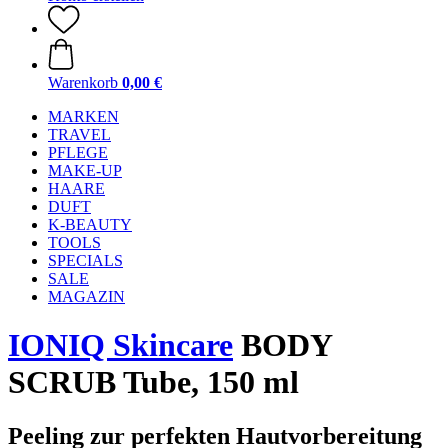
Warenkorb
0,00 €
MARKEN
TRAVEL
PFLEGE
MAKE-UP
HAARE
DUFT
K-BEAUTY
TOOLS
SPECIALS
SALE
MAGAZIN
IONIQ Skincare
BODY
SCRUB Tube, 150 ml
Peeling zur perfekten Hautvorbereitung