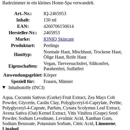
Badezimmer in ein kleines Home-Spa verwandelt.
Art.-Nr.:
IQ-2465953
Inhalt:
150 ml
EAN:
4260706150614
Hersteller-Nr.:
2465953
Marke:
IONIQ Skincare
Produktart:
Peelings
Normale Haut, Mischhaut, Trockene Haut,
Hauttyp:
Ölige Haut, Reife Haut
Vegan, Tierversuchsfrei, Silikonfrei,
Eigenschaften:
Parabenfrei, Sulfatfrei
Anwendungsgebiet:
Körper
Speziell für:
Frauen, Männer
Inhaltsstoffe (INCI)
Aqua, Cucumis Sativus (Gurke) Fruit Extract, Zea Mays Cob
Powder, Glycerin, Caolin Clay, Polyglyceryl-6-Caprylate, Perlite,
Polyglyceryl-4-Caprate, Parfum, Cynara Scolymus Leaf Extract,
Avena Sativa (Oat) Kernel Extract, Vitis Vinifera (Grape) Seed
Powder, Sodium Levulinate, Levulinic Acid, Xanthan Gum,
Sodium Benzoate, Potassium Sorbate, Citric Acid,
Limonene
,
Linalool