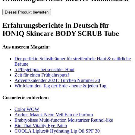
Dieses Produkt bewerten
Erfahrungsberichte in Deutsch für
IONIQ Skincare BODY SCRUB Tube
Aus unserem Magazin:
Der perfekte Selbstbräuner für streifenfreie Haut & natürliche
Bräune
5 Pflegetipps bei sensibler Haut
Zeit für einen Frühjahrsputz!
Adventskalender 2021: Türchen Nummer 20
Wir feiern den Tag der Erde - heute & jeden Tag
Cosmeterie entdecken:
Color WOW
Andrea Maack Neon Veil Eau de Parfum
Embryolisse Multi-function Moisturizer Retinol-like
Bio Thai Vitality Eye Patch
COOLA Liplux® Hydrating Lip Oil SPF 30