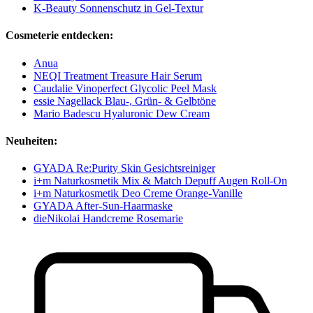
K-Beauty Sonnenschutz in Gel-Textur
Cosmeterie entdecken:
Anua
NEQI Treatment Treasure Hair Serum
Caudalie Vinoperfect Glycolic Peel Mask
essie Nagellack Blau-, Grün- & Gelbtöne
Mario Badescu Hyaluronic Dew Cream
Neuheiten:
GYADA Re:Purity Skin Gesichtsreiniger
i+m Naturkosmetik Mix & Match Depuff Augen Roll-On
i+m Naturkosmetik Deo Creme Orange-Vanille
GYADA After-Sun-Haarmaske
dieNikolai Handcreme Rosemarie