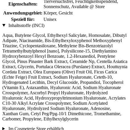
Tierversuchsfrei, Feuchtigkeitsspendend,
Eigenschaften:
Sonnenschutz, Available @ Store
Anwendungsgebiet:
Körper, Gesicht
Speziell für:
Unisex
Inhaltsstoffe (INCI)
Aqua, Butylene Glycol, Ethylhexyl Salicylate, Homosalate, Dibutyl
Adipate, Niacinamide, Bis-Ethylhexyloxyphenol Methoxyphenyl
Triazine, Cyclopentasiloxane, Methylene Bis-Benzotriazolyl
Tetramethylbutylphenol [nano], Polysilicone-15, Diethylamino
Hydroxybenzoyl Hexyl Benzoate, 1.2-Hexanediol, Pentylene
Glycol, Pinus Pinaster Bark Extract, Ceramide Np, Centella Asiatica
Extract, Glycerin, Portulaca Oleracea (Purslane) Extract, Houttuynia
Cordata Extract, Olea Europaea (Olive) Fruit Oil, Ficus Carica
(Echte Feige) Fruit Extract, Sodium Hyaluronate, Ceteth-10,
Hydrogenated Lecithin, Decyl Glucoside, Propandiol, Tocopherol
(Vitamin E), Astaxanthin, Hyaluronic Acid, Sodium Hyaluronate
Crosspolymer, Ascorbyl Propyl Hyaluronate, Hydrolyzed
Hyaluronic Acid, Hydroxypropyltrimonium Hyaluronate, Acrylates
C10-30 Alkyl Acrylate Crosspolymer, Sodium Acetylated
Hyaluronate, Hydrolyzed Sodium Hyaluronate, Adenosine,
Xanthan Gum, Cetyl Peg/Ppg-10/1 Dimethicone, Tromethamine,
Carbomer, Propylene, Ethylhexylglycerin
Im Cosmeterie Store erhältlich