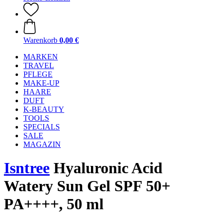
Warenkorb
0,00 €
MARKEN
TRAVEL
PFLEGE
MAKE-UP
HAARE
DUFT
K-BEAUTY
TOOLS
SPECIALS
SALE
MAGAZIN
Isntree
Hyaluronic Acid
Watery Sun Gel SPF 50+
PA++++, 50 ml