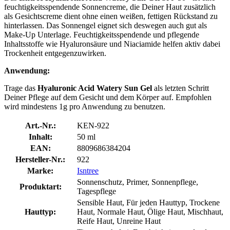
feuchtigkeitsspendende Sonnencreme, die Deiner Haut zusätzlich
als Gesichtscreme dient ohne einen weißen, fettigen Rückstand zu
hinterlassen. Das Sonnengel eignet sich deswegen auch gut als
Make-Up Unterlage. Feuchtigkeitsspendende und pflegende
Inhaltsstoffe wie Hyaluronsäure und Niaciamide helfen aktiv dabei
Trockenheit entgegenzuwirken.
Anwendung:
Trage das
Hyaluronic Acid Watery Sun Gel
als letzten Schritt
Deiner Pflege auf dem Gesicht und dem Körper auf. Empfohlen
wird mindestens 1g pro Anwendung zu benutzen.
Art.-Nr.:
KEN-922
Inhalt:
50 ml
EAN:
8809686384204
Hersteller-Nr.:
922
Marke:
Isntree
Sonnenschutz, Primer, Sonnenpflege,
Produktart:
Tagespflege
Sensible Haut, Für jeden Hauttyp, Trockene
Hauttyp:
Haut, Normale Haut, Ölige Haut, Mischhaut,
Reife Haut, Unreine Haut