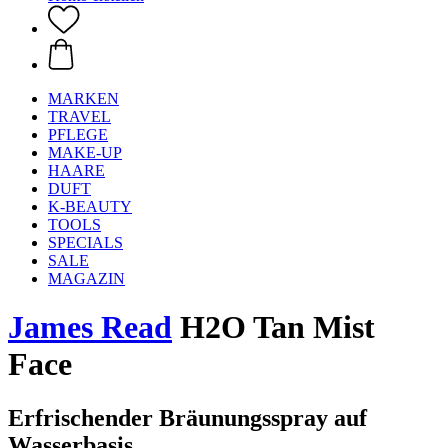
MARKEN
TRAVEL
PFLEGE
MAKE-UP
HAARE
DUFT
K-BEAUTY
TOOLS
SPECIALS
SALE
MAGAZIN
James Read
H2O Tan Mist
Face
Erfrischender Bräunungsspray auf
Wasserbasis