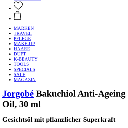
MARKEN
TRAVEL
PFLEGE
MAKE-UP
HAARE
DUFT
K-BEAUTY
TOOLS
SPECIALS
SALE
MAGAZIN
Jorgobé
Bakuchiol Anti-Ageing
Oil, 30 ml
Gesichtsöl mit pflanzlicher Superkraft