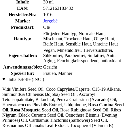
Inhalt:
30 ml
EAN:
5712163183432
Hersteller-Nr.:
1016
Marke:
Jorgobé
Produktart:
Öle
Für jeden Hauttyp, Normale Haut,
Hauttyp:
Mischhaut, Trockene Haut, Ölige Haut,
Reife Haut, Sensible Haut, Unreine Haut
Vegan, Mineralölfrei, Tierversuchsfrei,
Eigenschaften:
Silikonfrei, Parabenfrei, Sulfatfrei, Anti-
Aging, Feuchtigkeitsspendend, antioxidant
Anwendungsgebiet:
Gesicht
Speziell für:
Frauen, Männer
Inhaltsstoffe (INCI)
Vitis Vinifera Seed Oil, Coco Caprylate/Caprate, C15-19 Alkane,
Simmondsia Chinensis (Jojoba) Seed Oil, Ascorbyl
Tetraisopalmitate, Bakuchiol, Persea Gratissima (Avocado) Oil,
Haematococcus Pluvialis Extract, Ubiquinone,
Rosa Canina Seed
Oil
,
Rosa Mosqueta Seed Oil
, Rosa Rubiginosa Seed Oil, Ribes
Nigrum (Black Currant) Seed Oil, Oenothera Biennis (Evening
Primrose) Oil, Carthamus Tinctorius (Safflower) Seed Oil,
Rosmarinus Officinalis Leaf Extract, Tocopherol (Vitamin E)