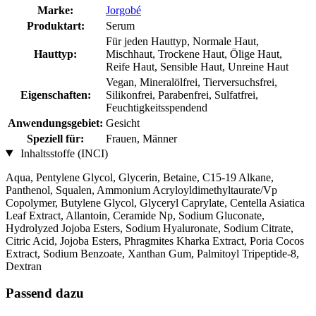
Marke:
Jorgobé
Produktart:
Serum
Für jeden Hauttyp, Normale Haut,
Hauttyp:
Mischhaut, Trockene Haut, Ölige Haut,
Reife Haut, Sensible Haut, Unreine Haut
Vegan, Mineralölfrei, Tierversuchsfrei,
Eigenschaften:
Silikonfrei, Parabenfrei, Sulfatfrei,
Feuchtigkeitsspendend
Anwendungsgebiet:
Gesicht
Speziell für:
Frauen, Männer
Inhaltsstoffe (INCI)
Aqua, Pentylene Glycol, Glycerin, Betaine, C15-19 Alkane,
Panthenol, Squalen, Ammonium Acryloyldimethyltaurate/Vp
Copolymer, Butylene Glycol, Glyceryl Caprylate, Centella Asiatica
Leaf Extract, Allantoin, Ceramide Np, Sodium Gluconate,
Hydrolyzed Jojoba Esters, Sodium Hyaluronate, Sodium Citrate,
Citric Acid, Jojoba Esters, Phragmites Kharka Extract, Poria Cocos
Extract, Sodium Benzoate, Xanthan Gum, Palmitoyl Tripeptide-8,
Dextran
Passend dazu