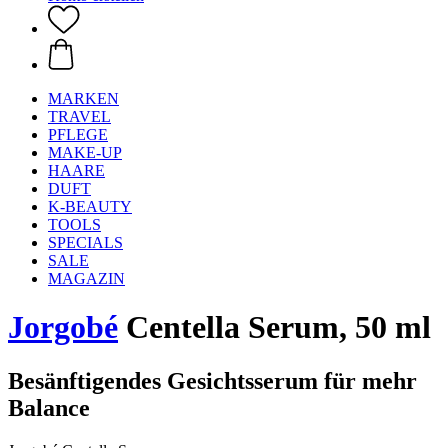
MARKEN
TRAVEL
PFLEGE
MAKE-UP
HAARE
DUFT
K-BEAUTY
TOOLS
SPECIALS
SALE
MAGAZIN
Jorgobé
Centella Serum, 50 ml
Besänftigendes Gesichtsserum für mehr
Balance