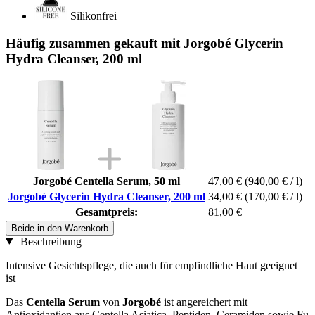
Silikonfrei
Häufig zusammen gekauft mit Jorgobé Glycerin
Hydra Cleanser, 200 ml
Jorgobé Centella Serum, 50 ml
47,00 €
(940,00 € / l)
Jorgobé Glycerin Hydra Cleanser, 200 ml
34,00 €
(170,00 € / l)
Gesamtpreis:
81,00 €
Beide in den Warenkorb
Beschreibung
Intensive Gesichtspflege, die auch für empfindliche Haut geeignet
ist
Das
Centella Serum
von
Jorgobé
ist angereichert mit
Antioxidantien aus Centella Asiatica, Peptiden, Ceramiden sowie Fu