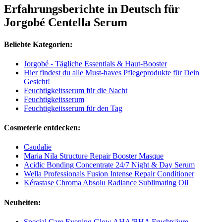
Erfahrungsberichte in Deutsch für
Jorgobé Centella Serum
Beliebte Kategorien:
Jorgobé - Tägliche Essentials & Haut-Booster
Hier findest du alle Must-haves Pflegeprodukte für Dein
Gesicht!
Feuchtigkeitsserum für die Nacht
Feuchtigkeitsserum
Feuchtigkeitsserum für den Tag
Cosmeterie entdecken:
Caudalie
Maria Nila Structure Repair Booster Masque
Acidic Bonding Concentrate 24/7 Night & Day Serum
Wella Professionals Fusion Intense Repair Conditioner
Kérastase Chroma Absolu Radiance Sublimating Oil
Neuheiten:
Special Care Evening Glow AHA/BHA Fruchtsäure