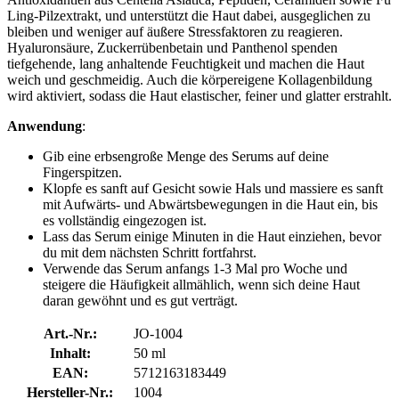
Ling-Pilzextrakt, und unterstützt die Haut dabei, ausgeglichen zu
bleiben und weniger auf äußere Stressfaktoren zu reagieren.
Hyaluronsäure, Zuckerrübenbetain und Panthenol spenden
tiefgehende, lang anhaltende Feuchtigkeit und machen die Haut
weich und geschmeidig. Auch die körpereigene Kollagenbildung
wird aktiviert, sodass die Haut elastischer, feiner und glatter erstrahlt.
Anwendung
:
Gib eine erbsengroße Menge des Serums auf deine
Fingerspitzen.
Klopfe es sanft auf Gesicht sowie Hals und massiere es sanft
mit Aufwärts- und Abwärtsbewegungen in die Haut ein, bis
es vollständig eingezogen ist.
Lass das Serum einige Minuten in die Haut einziehen, bevor
du mit dem nächsten Schritt fortfahrst.
Verwende das Serum anfangs 1-3 Mal pro Woche und
steigere die Häufigkeit allmählich, wenn sich deine Haut
daran gewöhnt und es gut verträgt.
Art.-Nr.:
JO-1004
Inhalt:
50 ml
EAN:
5712163183449
Hersteller-Nr.:
1004