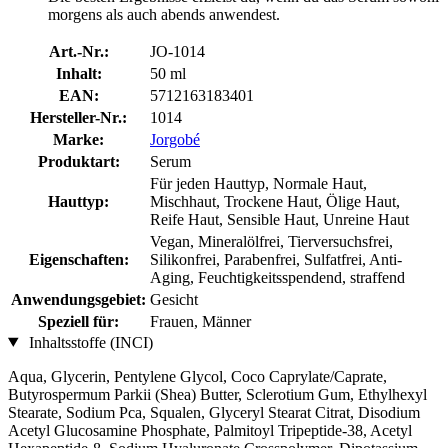
morgens als auch abends anwendest.
Art.-Nr.:
JO-1014
Inhalt:
50 ml
EAN:
5712163183401
Hersteller-Nr.:
1014
Marke:
Jorgobé
Produktart:
Serum
Für jeden Hauttyp, Normale Haut,
Hauttyp:
Mischhaut, Trockene Haut, Ölige Haut,
Reife Haut, Sensible Haut, Unreine Haut
Vegan, Mineralölfrei, Tierversuchsfrei,
Eigenschaften:
Silikonfrei, Parabenfrei, Sulfatfrei, Anti-
Aging, Feuchtigkeitsspendend, straffend
Anwendungsgebiet:
Gesicht
Speziell für:
Frauen, Männer
Inhaltsstoffe (INCI)
Aqua, Glycerin, Pentylene Glycol, Coco Caprylate/Caprate,
Butyrospermum Parkii (Shea) Butter, Sclerotium Gum, Ethylhexyl
Stearate, Sodium Pca, Squalen, Glyceryl Stearat Citrat, Disodium
Acetyl Glucosamine Phosphate, Palmitoyl Tripeptide-38, Acetyl