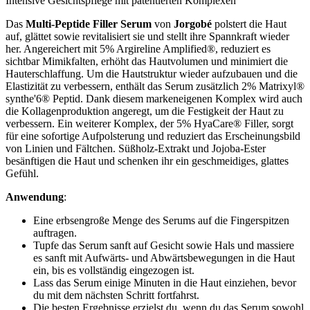
Intensive Gesichtspflege mit patentierten Komplexen
Das
Multi-Peptide Filler Serum
von
Jorgobé
polstert die Haut
auf, glättet sowie revitalisiert sie und stellt ihre Spannkraft wieder
her. Angereichert mit 5% Argireline Amplified®, reduziert es
sichtbar Mimikfalten, erhöht das Hautvolumen und minimiert die
Hauterschlaffung. Um die Hautstruktur wieder aufzubauen und die
Elastizität zu verbessern, enthält das Serum zusätzlich 2% Matrixyl®
synthe'6® Peptid. Dank diesem markeneigenen Komplex wird auch
die Kollagenproduktion angeregt, um die Festigkeit der Haut zu
verbessern. Ein weiterer Komplex, der 5% HyaCare® Filler, sorgt
für eine sofortige Aufpolsterung und reduziert das Erscheinungsbild
von Linien und Fältchen. Süßholz-Extrakt und Jojoba-Ester
besänftigen die Haut und schenken ihr ein geschmeidiges, glattes
Gefühl.
Anwendung
:
Eine erbsengroße Menge des Serums auf die Fingerspitzen
auftragen.
Tupfe das Serum sanft auf Gesicht sowie Hals und massiere
es sanft mit Aufwärts- und Abwärtsbewegungen in die Haut
ein, bis es vollständig eingezogen ist.
Lass das Serum einige Minuten in die Haut einziehen, bevor
du mit dem nächsten Schritt fortfahrst.
Die besten Ergebnisse erzielst du, wenn du das Serum sowohl