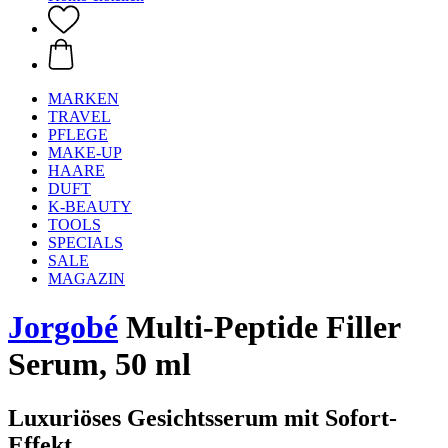
MARKEN
TRAVEL
PFLEGE
MAKE-UP
HAARE
DUFT
K-BEAUTY
TOOLS
SPECIALS
SALE
MAGAZIN
Jorgobé
Multi-Peptide Filler
Serum, 50 ml
Luxuriöses Gesichtsserum mit Sofort-
Effekt