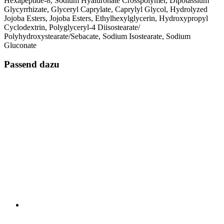
Hexapeptide-8, Sodium Hyaluronate Crosspolymer, Dipotassium
Glycyrrhizate, Glyceryl Caprylate, Caprylyl Glycol, Hydrolyzed
Jojoba Esters, Jojoba Esters, Ethylhexylglycerin, Hydroxypropyl
Cyclodextrin, Polyglyceryl-4 Diisostearate/
Polyhydroxystearate/Sebacate, Sodium Isostearate, Sodium
Gluconate
Passend dazu