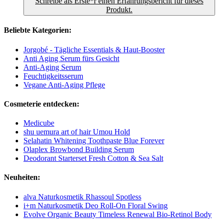
Schreibe als Erste*r einen Erfahrungsbericht für dieses
Produkt.
Beliebte Kategorien:
Jorgobé - Tägliche Essentials & Haut-Booster
Anti Aging Serum fürs Gesicht
Anti-Aging Serum
Feuchtigkeitsserum
Vegane Anti-Aging Pflege
Cosmeterie entdecken:
Medicube
shu uemura art of hair Umou Hold
Selahatin Whitening Toothpaste Blue Forever
Olaplex Browbond Building Serum
Deodorant Starterset Fresh Cotton & Sea Salt
Neuheiten:
alva Naturkosmetik Rhassoul Spotless
i+m Naturkosmetik Deo Roll-On Floral Swing
Evolve Organic Beauty Timeless Renewal Bio-Retinol Body