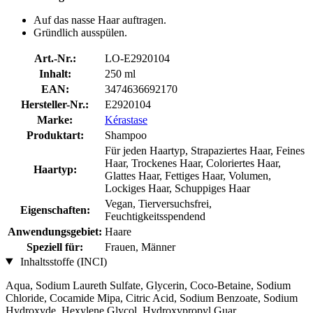
Auf das nasse Haar auftragen.
Gründlich ausspülen.
Art.-Nr.:
LO-E2920104
Inhalt:
250 ml
EAN:
3474636692170
Hersteller-Nr.:
E2920104
Marke:
Kérastase
Produktart:
Shampoo
Für jeden Haartyp, Strapaziertes Haar, Feines
Haar, Trockenes Haar, Coloriertes Haar,
Haartyp:
Glattes Haar, Fettiges Haar, Volumen,
Lockiges Haar, Schuppiges Haar
Vegan, Tierversuchsfrei,
Eigenschaften:
Feuchtigkeitsspendend
Anwendungsgebiet:
Haare
Speziell für:
Frauen, Männer
Inhaltsstoffe (INCI)
Aqua, Sodium Laureth Sulfate, Glycerin, Coco-Betaine, Sodium
Chloride, Cocamide Mipa, Citric Acid, Sodium Benzoate, Sodium
Hydroxyde, Hexylene Glycol, Hydroxypropyl Guar