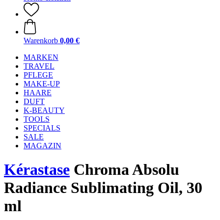
Warenkorb
0,00 €
MARKEN
TRAVEL
PFLEGE
MAKE-UP
HAARE
DUFT
K-BEAUTY
TOOLS
SPECIALS
SALE
MAGAZIN
Kérastase
Chroma Absolu
Radiance Sublimating Oil, 30
ml