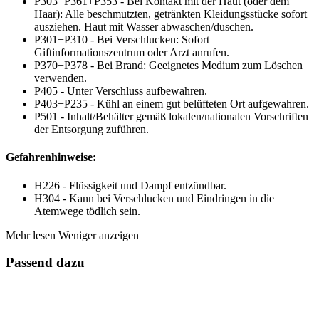
P303+P361+P353 - Bei Kontakt mit der Haut (oder dem
Haar): Alle beschmutzten, getränkten Kleidungsstücke sofort
ausziehen. Haut mit Wasser abwaschen/duschen.
P301+P310 - Bei Verschlucken: Sofort
Giftinformationszentrum oder Arzt anrufen.
P370+P378 - Bei Brand: Geeignetes Medium zum Löschen
verwenden.
P405 - Unter Verschluss aufbewahren.
P403+P235 - Kühl an einem gut belüfteten Ort aufgewahren.
P501 - Inhalt/Behälter gemäß lokalen/nationalen Vorschriften
der Entsorgung zuführen.
Gefahrenhinweise:
H226 - Flüssigkeit und Dampf entzündbar.
H304 - Kann bei Verschlucken und Eindringen in die
Atemwege tödlich sein.
Mehr lesen
Weniger anzeigen
Passend dazu