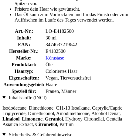
Spitzen vor.
Frisiere dein Haar wie gewünscht.
Das Öl kann zum Vortrocknen und für das Finish oder zum
Auffrischen im Laufe des Tages verwendet werden.
Art.-Nr.:
LO-E4182500
Inhalt:
30 ml
EAN:
3474637219642
Hersteller-Nr.:
E4182500
Marke:
Kérastase
Produktart:
Öle
Haartyp:
Coloriertes Haar
Eigenschaften:
Vegan, Tierversuchsfrei
Anwendungsgebiet:
Haare
Speziell für:
Frauen, Männer
Inhaltsstoffe (INCI)
Isododecane, Dimethicone, C11-13 Isoalkane, Caprylic/Capric
Triglyceride, Dimethiconol, Amodimethicone, Alcohol Denat,
Linalool
,
Limonene
,
Geraniol
, Hydroxy Citronellal, Centella
Asiatica Extract,
Citronellol
, Parfum
Sicherheits- & Gefahrenhinweise