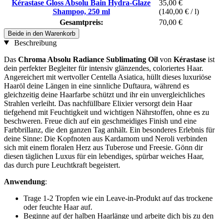
Kérastase Gloss Absolu Bain Hydra-Glaze
35,00 €
Shampoo, 250 ml
(140,00 € / l)
Gesamtpreis:
70,00 €
Beide in den Warenkorb
Beschreibung
Das
Chroma Absolu Radiance Sublimating Oil
von
Kérastase
ist
dein perfekter Begleiter für intensiv glänzendes, coloriertes Haar.
Angereichert mit wertvoller Centella Asiatica, hüllt dieses luxuriöse
Haaröl deine Längen in eine sinnliche Duftaura, während es
gleichzeitig deine Haarfarbe schützt und ihr ein unvergleichliches
Strahlen verleiht. Das nachfüllbare Elixier versorgt dein Haar
tiefgehend mit Feuchtigkeit und wichtigen Nährstoffen, ohne es zu
beschweren. Freue dich auf ein geschmeidiges Finish und eine
Farbbrillanz, die den ganzen Tag anhält. Ein besonderes Erlebnis für
deine Sinne: Die Kopfnoten aus Kardamom und Neroli verbinden
sich mit einem floralen Herz aus Tuberose und Freesie. Gönn dir
diesen täglichen Luxus für ein lebendiges, spürbar weiches Haar,
das durch pure Leuchtkraft begeistert.
Anwendung
:
Trage 1-2 Tropfen wie ein Leave-in-Produkt auf das trockene
oder feuchte Haar auf.
Beginne auf der halben Haarlänge und arbeite dich bis zu den